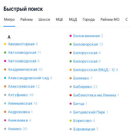
Быстрый поиск
Метро
Районы
Шоссе
МЦК
МЦД
Города
Районы МО
Ок
Белокаменная
2
А
Авиамоторная
6
Беломорская
13
Автозаводская
11
Белорусская
4
Автозаводская
6
Белорусская
6
Академическая
10
Белорусская (МЦД - 1)
9
Александровский сад
4
Беляево
7
Алексеевская
12
Бибирево
22
Алтуфьево
36
Библиотека им.Ленина
1
Аминьевская
14
Битца
1
Андроновка
1
Битцевский Парк
1
Аникеевка
4
Борисово
4
Аннино
30
Боровицкая
7