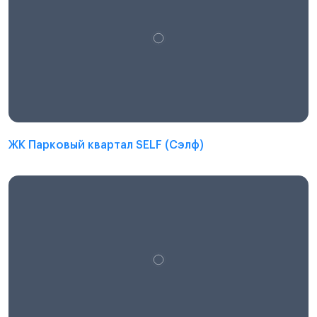
ЖК Парковый квартал SELF (Сэлф)