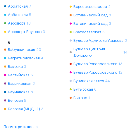
Арбатская
7
Боровское шоссе
2
Арбатская
5
Ботанический сад
8
Аэропорт
13
Ботанический сад
3
Аэропорт Внуково
3
Братиславская
6
Бульвар Адмирала Ушакова
3
Б
Бульвар Дмитрия
Бабушкинская
20
14
Донского
Багратионовская
4
Бульвар Рокоссовского
13
Баковка
3
Бульвар Рокоссовского
12
Балтийская
5
Бунинская аллея
44
Баррикадная
8
Бутырская
6
Бауманская
8
Быково
1
Беговая
5
Беговая (МЦД - 1)
3
Посмотреть все