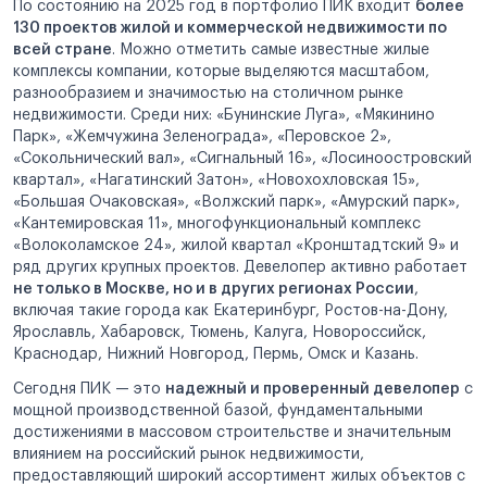
По состоянию на 2025 год в портфолио ПИК входит
более
130 проектов жилой и коммерческой недвижимости по
всей стране
. Можно отметить самые известные жилые
комплексы компании, которые выделяются масштабом,
разнообразием и значимостью на столичном рынке
недвижимости. Среди них: «Бунинские Луга», «Мякинино
Парк», «Жемчужина Зеленограда», «Перовское 2»,
«Сокольнический вал», «Сигнальный 16», «Лосиноостровский
квартал», «Нагатинский Затон», «Новохохловская 15»,
«Большая Очаковская», «Волжский парк», «Амурский парк»,
«Кантемировская 11», многофункциональный комплекс
«Волоколамское 24», жилой квартал «Кронштадтский 9» и
ряд других крупных проектов. Девелопер активно работает
не только в Москве, но и в других регионах России
,
включая такие города как Екатеринбург, Ростов-на-Дону,
Ярославль, Хабаровск, Тюмень, Калуга, Новороссийск,
Краснодар, Нижний Новгород, Пермь, Омск и Казань.
Сегодня ПИК — это
надежный и проверенный девелопер
с
мощной производственной базой, фундаментальными
достижениями в массовом строительстве и значительным
влиянием на российский рынок недвижимости,
предоставляющий широкий ассортимент жилых объектов с