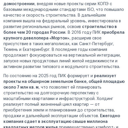
домостроении
, внедряя новые проекты серии КОПЭ с
базовыми международными стандартами ISO, что повышало
качество и скорость строительства. В дальнейшем
компания вышла на федеральный уровень, инвестировала в
развитие региональных рынков, освоив
строительство в
более чем 20 городах России
. В 2016 году ПИК
приобрела
крупного девелопера «Мортон»
, расширив свое
присутствие в таких мегаполисах, как Санкт-Петербург,
Тюмень и Екатеринбург. В последние годы компания
продолжает фокусироваться на вертикальной интеграции,
запуске новых продуктовых линий жилой недвижимости и
активном развитии типового и модульного строительства.
По состоянию на 2025 год ПИК формирует и
реализует
проекты на обширном земельном банке, общей площадью
около 7 млн кв. м
, что позволяет ей планировать
строительство на долгосрочную перспективу с
масштабными кварталами и инфраструктурой. Холдинг
реализует полный жизненный цикл квартир — от
приобретения земли и планирования до строительства,
продажи и дальнейшей эксплуатации объектов.
Ежегодно
компания сдает в эксплуатацию свыше миллиона
квадратных метров жилья
преимущественно комфорт- и