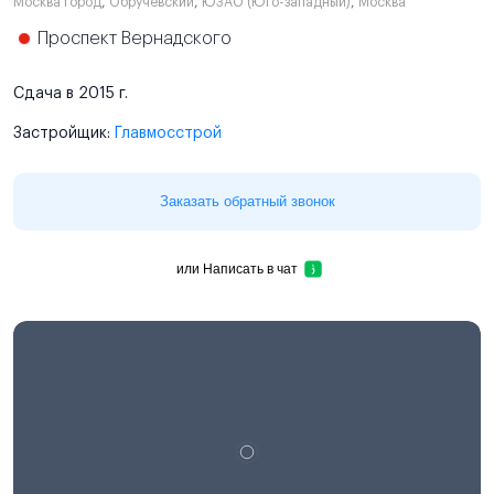
Москва город
,
Обручевский
,
ЮЗАО (Юго-западный)
,
Москва
Проспект Вернадского
Сдача в 2015 г.
Застройщик:
Главмосстрой
Заказать обратный звонок
или
Написать в чат