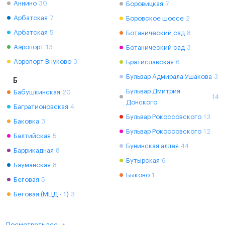
Аннино
30
Боровицкая
7
Арбатская
7
Боровское шоссе
2
Арбатская
5
Ботанический сад
8
Аэропорт
13
Ботанический сад
3
Аэропорт Внуково
3
Братиславская
6
Бульвар Адмирала Ушакова
3
Б
Бульвар Дмитрия
Бабушкинская
20
14
Донского
Багратионовская
4
Бульвар Рокоссовского
13
Баковка
3
Бульвар Рокоссовского
12
Балтийская
5
Бунинская аллея
44
Баррикадная
8
Бутырская
6
Бауманская
8
Быково
1
Беговая
5
Беговая (МЦД - 1)
3
Посмотреть все