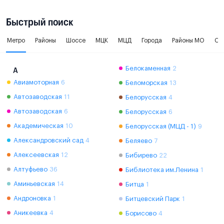
Быстрый поиск
Метро
Районы
Шоссе
МЦК
МЦД
Города
Районы МО
Ок
Белокаменная
2
А
Авиамоторная
6
Беломорская
13
Автозаводская
11
Белорусская
4
Автозаводская
6
Белорусская
6
Академическая
10
Белорусская (МЦД - 1)
9
Александровский сад
4
Беляево
7
Алексеевская
12
Бибирево
22
Алтуфьево
36
Библиотека им.Ленина
1
Аминьевская
14
Битца
1
Андроновка
1
Битцевский Парк
1
Аникеевка
4
Борисово
4