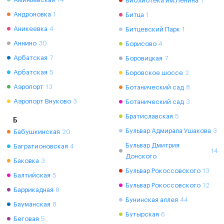
Библиотека им.Ленина
1
Андроновка
1
Битца
1
Аникеевка
4
Битцевский Парк
1
Аннино
30
Борисово
4
Арбатская
7
Боровицкая
7
Арбатская
5
Боровское шоссе
2
Аэропорт
13
Ботанический сад
8
Аэропорт Внуково
3
Ботанический сад
3
Братиславская
5
Б
Бульвар Адмирала Ушакова
3
Бабушкинская
20
Бульвар Дмитрия
Багратионовская
4
14
Донского
Баковка
3
Бульвар Рокоссовского
13
Балтийская
5
Бульвар Рокоссовского
12
Баррикадная
8
Бунинская аллея
44
Бауманская
8
Бутырская
6
Беговая
5