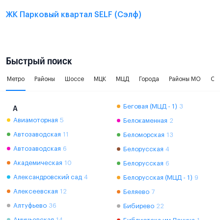
ЖК Парковый квартал SELF (Сэлф)
Быстрый поиск
Метро
Районы
Шоссе
МЦК
МЦД
Города
Районы МО
Ок
Беговая (МЦД - 1)
3
А
Авиамоторная
5
Белокаменная
2
Автозаводская
11
Беломорская
13
Автозаводская
6
Белорусская
4
Академическая
10
Белорусская
6
Александровский сад
4
Белорусская (МЦД - 1)
9
Алексеевская
12
Беляево
7
Алтуфьево
36
Бибирево
22
Аминьевская
14