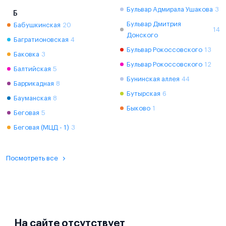
Бульвар Адмирала Ушакова
3
Б
Бульвар Дмитрия
Бабушкинская
20
14
Донского
Багратионовская
4
Бульвар Рокоссовского
13
Баковка
3
Бульвар Рокоссовского
12
Балтийская
5
Бунинская аллея
44
Баррикадная
8
Бутырская
6
Бауманская
8
Быково
1
Беговая
5
Беговая (МЦД - 1)
3
Посмотреть все
На сайте отсутствует