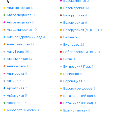
Белокаменная
2
А
Авиамоторная
6
Беломорская
13
Автозаводская
11
Белорусская
4
Автозаводская
6
Белорусская
6
Академическая
10
Белорусская (МЦД - 1)
9
Александровский сад
4
Беляево
7
Алексеевская
12
Бибирево
22
Алтуфьево
36
Библиотека им.Ленина
1
Аминьевская
14
Битца
1
Андроновка
1
Битцевский Парк
1
Аникеевка
4
Борисово
4
Аннино
30
Боровицкая
7
Арбатская
7
Боровское шоссе
2
Арбатская
5
Ботанический сад
8
Аэропорт
13
Ботанический сад
3
Аэропорт Внуково
3
Братиславская
6