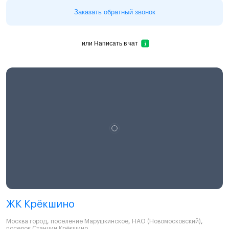
Заказать обратный звонок
или
Написать в чат
ЖК Крёкшино
Москва город
,
поселение Марушкинское
,
НАО (Новомосковский)
,
поселок Станции Крёкшино