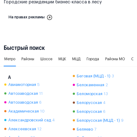
Городские резиденции бизнес-класса в лесу
На правах рекламы
Быстрый поиск
Метро
Районы
Шоссе
МЦК
МЦД
Города
Районы МО
Ок
Беговая (МЦД - 1)
3
А
Авиамоторная
5
Белокаменная
2
Автозаводская
11
Беломорская
13
Автозаводская
6
Белорусская
4
Академическая
10
Белорусская
6
Александровский сад
4
Белорусская (МЦД - 1)
9
Алексеевская
12
Беляево
7