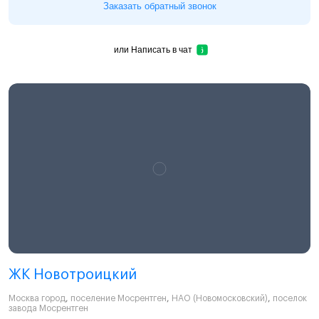
Заказать обратный звонок
или
Написать в чат
ЖК Новотроицкий
Москва город
,
поселение Мосрентген
,
НАО (Новомосковский)
,
поселок
завода Мосрентген