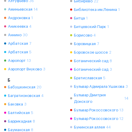
Алтуфьево
36
Бибирево
22
Аминьевская
14
Библиотека им.Ленина
1
Андроновка
1
Битца
1
Аникеевка
4
Битцевский Парк
1
Аннино
30
Борисово
4
Арбатская
7
Боровицкая
7
Арбатская
5
Боровское шоссе
2
Аэропорт
13
Ботанический сад
8
Аэропорт Внуково
3
Ботанический сад
3
Братиславская
5
Б
Бульвар Адмирала Ушакова
3
Бабушкинская
20
Бульвар Дмитрия
Багратионовская
4
14
Донского
Баковка
3
Бульвар Рокоссовского
13
Балтийская
5
Бульвар Рокоссовского
12
Баррикадная
8
Бунинская аллея
44
Бауманская
8