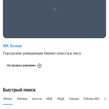
ЖК Хольм
Городские резиденции бизнес-класса в лесу
На правах рекламы
Быстрый поиск
Метро
Районы
Шоссе
МЦК
МЦД
Города
Районы МО
Ок