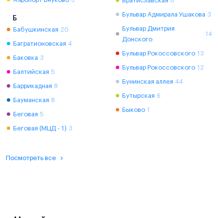
Братиславская
6
Бульвар Адмирала Ушакова
3
Б
Бульвар Дмитрия
Бабушкинская
20
14
Донского
Багратионовская
4
Бульвар Рокоссовского
13
Баковка
3
Бульвар Рокоссовского
12
Балтийская
5
Бунинская аллея
44
Баррикадная
8
Бутырская
6
Бауманская
8
Быково
1
Беговая
5
Беговая (МЦД - 1)
3
Посмотреть все