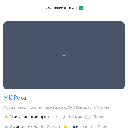
или
Написать в чат
ЖК Река
Москва город
,
Проспект Вернадского
,
ЗАО (Западный)
,
Москва
Мичуринский проспект
62 мин.
26 мин.
Аминьевская
Раменки
22 мин.
22 мин.