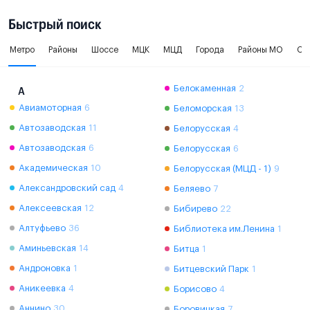
Быстрый поиск
Метро
Районы
Шоссе
МЦК
МЦД
Города
Районы МО
Ок
Белокаменная
2
А
Авиамоторная
6
Беломорская
13
Автозаводская
11
Белорусская
4
Автозаводская
6
Белорусская
6
Академическая
10
Белорусская (МЦД - 1)
9
Александровский сад
4
Беляево
7
Алексеевская
12
Бибирево
22
Алтуфьево
36
Библиотека им.Ленина
1
Аминьевская
14
Битца
1
Андроновка
1
Битцевский Парк
1
Аникеевка
4
Борисово
4
Аннино
30
Боровицкая
7