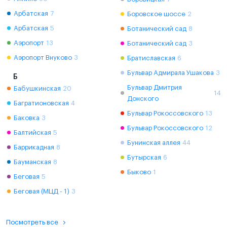
Арбатская
7
Боровское шоссе
2
Арбатская
5
Ботанический сад
8
Аэропорт
13
Ботанический сад
3
Аэропорт Внуково
3
Братиславская
6
Бульвар Адмирала Ушакова
3
Б
Бульвар Дмитрия
Бабушкинская
20
14
Донского
Багратионовская
4
Бульвар Рокоссовского
13
Баковка
3
Бульвар Рокоссовского
12
Балтийская
5
Бунинская аллея
44
Баррикадная
8
Бутырская
6
Бауманская
8
Быково
1
Беговая
5
Беговая (МЦД - 1)
3
Посмотреть все