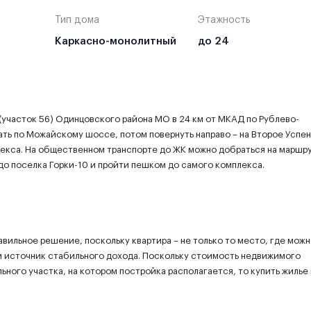
Тип дома
Этажность
Каркасно-монолитный
до 24
(участок 56) Одинцовского района МО в 24 км от МКАД по Рублево-
ать по Можайскому шоссе, потом повернуть направо – на Второе Успе
плекса. На общественном транспорте до ЖК можно добраться на маршр
до поселка Горки-10 и пройти пешком до самого комплекса.
авильное решение, поскольку квартира – не только то место, где мож
й источник стабильного дохода. Поскольку стоимость недвижимого
ьного участка, на котором постройка располагается, то купить жилье 