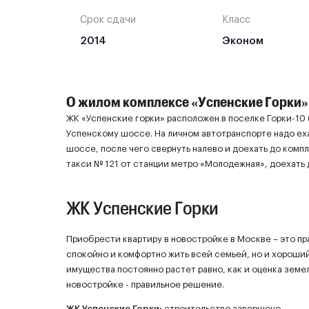
Срок сдачи
Класс
2014
Эконом
О жилом комплексе «Успенские Горки»
ЖК «Успенские горки» расположен в поселке Горки-10 
Успенскому шоссе. На личном автотранспорте надо ех
шоссе, после чего свернуть налево и доехать до ком
такси № 121 от станции метро «Молодежная», доехать 
ЖК Успенские Горки
Приобрести квартиру в новостройке в Москве – это пр
спокойно и комфортно жить всей семьей, но и хороши
имущества постоянно растет равно, как и оценка земел
новостройке - правильное решение.
ЖК
Успенские Горки
:
строительство завершено.