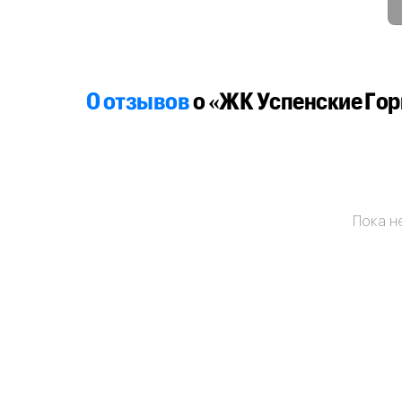
0 отзывов
о «ЖК Успенские Гор
Пока не