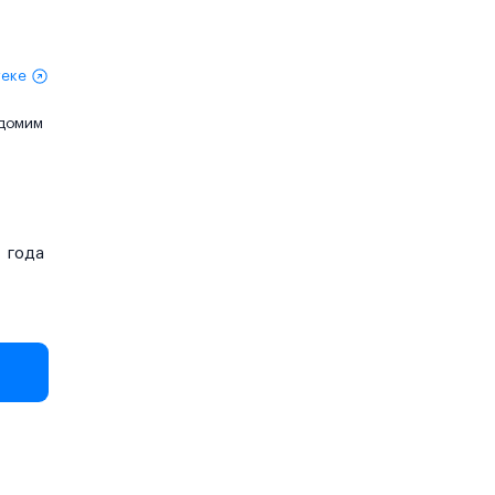
теке
едомим
года