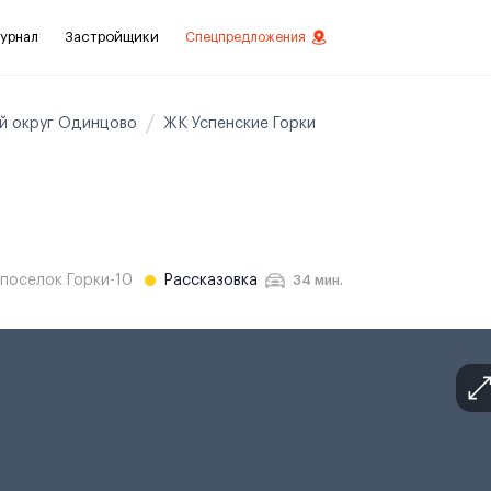
урнал
Застройщики
Спецпредложения
й округ Одинцово
ЖК Успенские Горки
стиций
ой отделкой
лки
поселок Горки-10
Рассказовка
34 мин.
нты с отделкой
нты