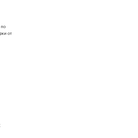
 по
рки от
К