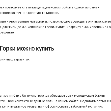
рая позволяет стать владельцем новостройки в одном из самых
 продаже лучшие квартиры в Москве.
мые качественные материалы, позволяющие возводить элитное жилье
я для жильцов ЖК Успенские Горки. Купить квартиру в ЖК Успенские Го
 решение!
 Горки можно купить
азличных вариантах:
ртира ни была бы нужна, всегда обращаетесь к менеджерам фирмы-
ите – все контактные данные есть на нашем сайте! Недвижимость в Ж
т купить элитное жилье, но и сформировать стабильный источник