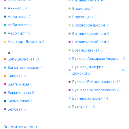
Битцевский Парк
1
Аннино
30
Борисово
4
Арбатская
7
Боровицкая
7
Арбатская
5
Боровское шоссе
2
Аэропорт
13
Ботанический сад
8
Аэропорт Внуково
3
Ботанический сад
3
Братиславская
5
Б
Бульвар Адмирала Ушакова
3
Бабушкинская
20
Бульвар Дмитрия
Багратионовская
4
14
Донского
Баковка
3
Бульвар Рокоссовского
13
Балтийская
5
Бульвар Рокоссовского
12
Баррикадная
8
Бунинская аллея
44
Бауманская
8
Бутырская
6
Беговая
5
Посмотреть все