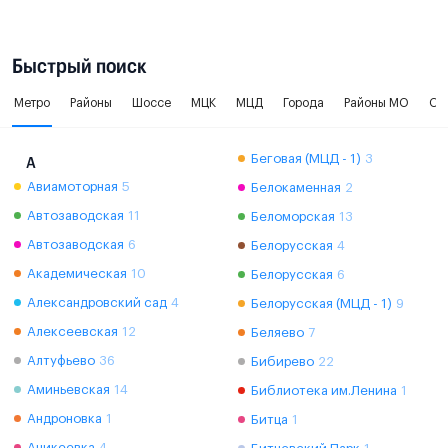
Быстрый поиск
Метро
Районы
Шоссе
МЦК
МЦД
Города
Районы МО
Ок
Беговая (МЦД - 1)
3
А
Авиамоторная
5
Белокаменная
2
Автозаводская
11
Беломорская
13
Автозаводская
6
Белорусская
4
Академическая
10
Белорусская
6
Александровский сад
4
Белорусская (МЦД - 1)
9
Алексеевская
12
Беляево
7
Алтуфьево
36
Бибирево
22
Аминьевская
14
Библиотека им.Ленина
1
Андроновка
1
Битца
1
Аникеевка
4