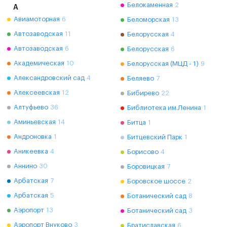
Белокаменная
2
А
Авиамоторная
6
Беломорская
13
Автозаводская
11
Белорусская
4
Автозаводская
6
Белорусская
6
Академическая
10
Белорусская (МЦД - 1)
9
Александровский сад
4
Беляево
7
Алексеевская
12
Бибирево
22
Алтуфьево
36
Библиотека им.Ленина
1
Аминьевская
14
Битца
1
Андроновка
1
Битцевский Парк
1
Аникеевка
4
Борисово
4
Аннино
30
Боровицкая
7
Арбатская
7
Боровское шоссе
2
Арбатская
5
Ботанический сад
8
Аэропорт
13
Ботанический сад
3
Аэропорт Внуково
3
Братиславская
6