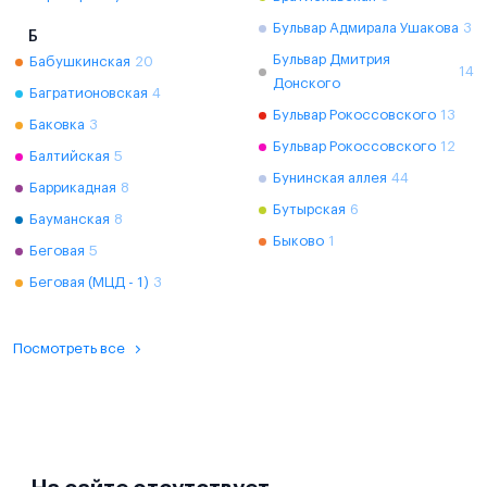
Бульвар Адмирала Ушакова
3
Б
Бульвар Дмитрия
Бабушкинская
20
14
Донского
Багратионовская
4
Бульвар Рокоссовского
13
Баковка
3
Бульвар Рокоссовского
12
Балтийская
5
Бунинская аллея
44
Баррикадная
8
Бутырская
6
Бауманская
8
Быково
1
Беговая
5
Беговая (МЦД - 1)
3
Посмотреть все