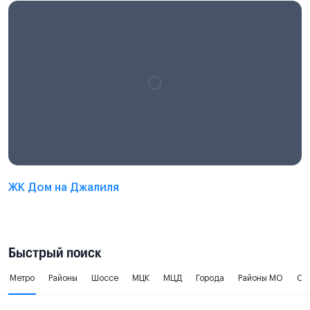
ЖК Дом на Джалиля
Быстрый поиск
Метро
Районы
Шоссе
МЦК
МЦД
Города
Районы МО
Ок