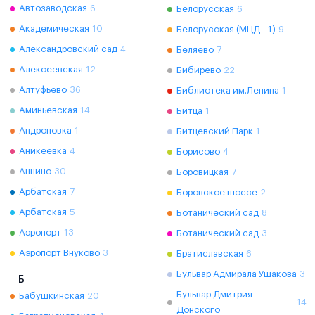
Автозаводская
6
Белорусская
6
Академическая
10
Белорусская (МЦД - 1)
9
Александровский сад
4
Беляево
7
Алексеевская
12
Бибирево
22
Алтуфьево
36
Библиотека им.Ленина
1
Аминьевская
14
Битца
1
Андроновка
1
Битцевский Парк
1
Аникеевка
4
Борисово
4
Аннино
30
Боровицкая
7
Арбатская
7
Боровское шоссе
2
Арбатская
5
Ботанический сад
8
Аэропорт
13
Ботанический сад
3
Аэропорт Внуково
3
Братиславская
6
Бульвар Адмирала Ушакова
3
Б
Бульвар Дмитрия
Бабушкинская
20
14
Донского