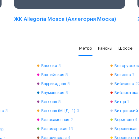
ЖК Allegoria Mosca (Аллегория Моска)
Метро
Районы
Шоссе
Баковка
3
Белорусская
Балтийская
5
Беляево
7
Баррикадная
8
Бибирево
2
Бауманская
8
Библиотека
Беговая
5
Битца
1
во
3
Беговая (МЦД - 1)
3
Битцевский
Белокаменная
2
Борисово
4
Беломорская
13
Боровицкая
20
Белорусская
4
Боровское 
я
4