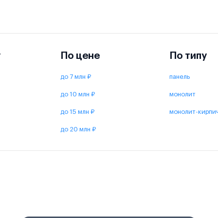
у
По цене
По типу
до 7 млн ₽
панель
до 10 млн ₽
монолит
до 15 млн ₽
монолит-кирпи
до 20 млн ₽