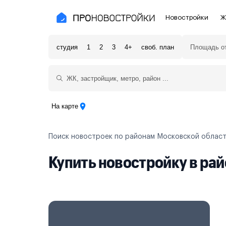
Новостройки
Ж
студия
1
2
3
4+
своб. план
Новостройки Москвы и области
Полезное
Новостройки в Москве
Для инве
Новостройки в Новой Москве
С чистов
На карте
Новостройки в Подмосковье
Без отде
Поиск новостроек по районам Московской облас
Рядом с МЦК
Апартаме
Купить новостройку в ра
Рядом с метро
Апартаме
На карте
3-8 млн ₽
8-14 млн ₽
от 14 млн ₽