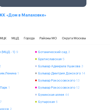
ЖК «Дом в Малаховке»
МЦК
МЦД
Города
Районы МО
Округа Москвы
 (МЦД - 1)
9
Ботанический сад
3
Братиславская
5
2
Бульвар Адмирала Ушакова
3
 им.Ленина
1
Бульвар Дмитрия Донского
14
Бульвар Рокоссовского
13
 Парк
1
Бульвар Рокоссовского
12
Бунинская аллея
44
7
Бутырская
6
шоссе
2