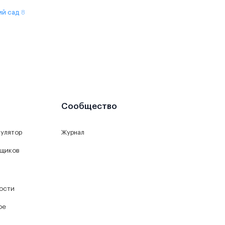
ий сад
8
Сообщество
кулятор
Журнал
йщиков
ости
ое