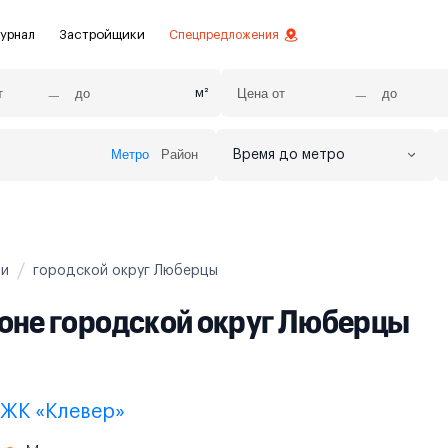
урнал
Застройщики
Спецпредложения
м²
Метро
Район
Время до метро
стиций
ой отделкой
лки
ти
городской округ Люберцы
нты с отделкой
йоне городской округ Люберцы
нты
ЖК «Клевер»