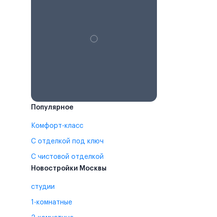
Популярное
Комфорт-класс
С отделкой под ключ
С чистовой отделкой
Новостройки Москвы
студии
1-комнатные