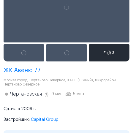
ЖК Авеню 77
Москва город
,
Чертаново Северное
,
ЮАО (Южный)
,
микрорайон
Чертаново Северное
Чертановская
9 мин.
5 мин.
Сдача в 2009 г.
Застройщик:
Capital Group