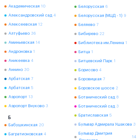
Академическая
10
Белорусская
6
Александровский сад
4
Белорусская (МЦД - 1)
9
Алексеевская
12
Беляево
7
Алтуфьево
36
Бибирево
22
Аминьевская
14
Библиотека им.Ленина
1
Андроновка
1
Битца
1
Аникеевка
4
Битцевский Парк
1
Аннино
30
Борисово
4
Арбатская
7
Боровицкая
7
Арбатская
5
Боровское шоссе
2
Аэропорт
13
Ботанический сад
8
Аэропорт Внуково
3
Ботанический сад
3
Братиславская
5
Б
Бульвар Адмирала Ушакова
3
Бабушкинская
20
Бульвар Дмитрия
Багратионовская
4
14