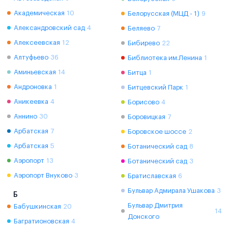
Академическая
10
Белорусская (МЦД - 1)
9
Александровский сад
4
Беляево
7
Алексеевская
12
Бибирево
22
Алтуфьево
36
Библиотека им.Ленина
1
Аминьевская
14
Битца
1
Андроновка
1
Битцевский Парк
1
Аникеевка
4
Борисово
4
Аннино
30
Боровицкая
7
Арбатская
7
Боровское шоссе
2
Арбатская
5
Ботанический сад
8
Аэропорт
13
Ботанический сад
3
Аэропорт Внуково
3
Братиславская
6
Бульвар Адмирала Ушакова
3
Б
Бульвар Дмитрия
Бабушкинская
20
14
Донского
Багратионовская
4