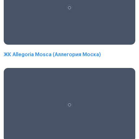
ЖК Allegoria Mosca (Аллегория Моска)