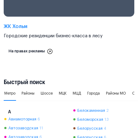
ЖК Хольм
Городские резиденции бизнес-класса в лесу
На правах рекламы
Быстрый поиск
Метро
Районы
Шоссе
МЦК
МЦД
Города
Районы МО
Ок
Белокаменная
2
А
Авиамоторная
6
Беломорская
13
Автозаводская
11
Белорусская
4
Автозаводская
6
Белорусская
6