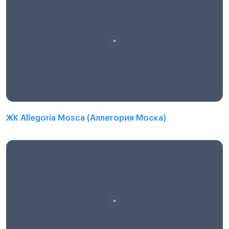
ЖК Allegoria Mosca (Аллегория Моска)