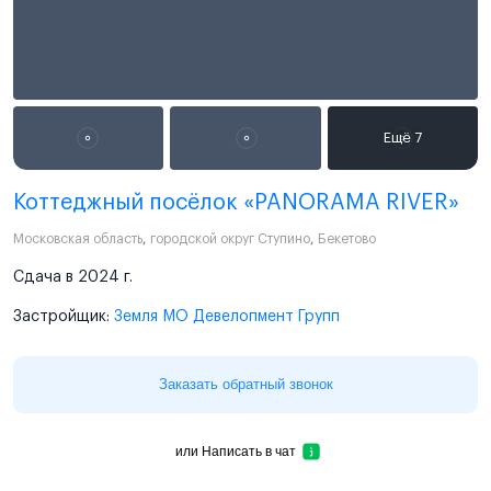
Коттеджный посёлок «PANORAMA RIVER»
Московская область
,
городской округ Ступино
,
Бекетово
Сдача в 2024 г.
Застройщик:
Земля МО Девелопмент Групп
Заказать обратный звонок
или
Написать в чат