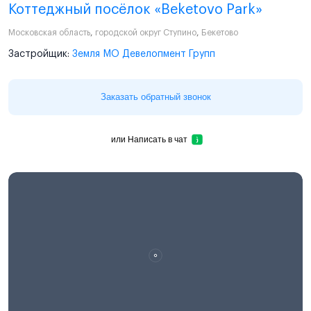
Коттеджный посёлок «Beketovo Park»
Московская область
,
городской округ Ступино
,
Бекетово
Застройщик:
Земля МО Девелопмент Групп
Заказать обратный звонок
или
Написать в чат