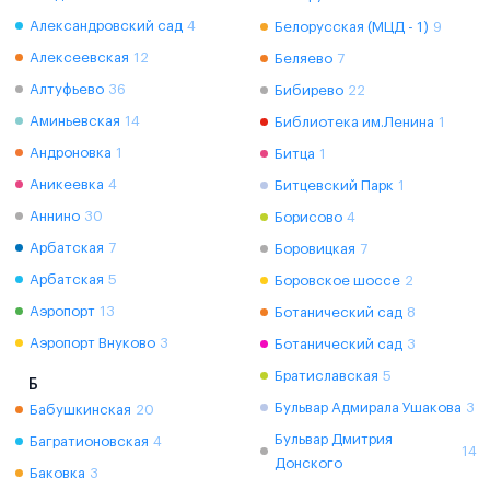
Александровский сад
4
Белорусская (МЦД - 1)
9
Алексеевская
12
Беляево
7
Алтуфьево
36
Бибирево
22
Аминьевская
14
Библиотека им.Ленина
1
Андроновка
1
Битца
1
Аникеевка
4
Битцевский Парк
1
Аннино
30
Борисово
4
Арбатская
7
Боровицкая
7
Арбатская
5
Боровское шоссе
2
Аэропорт
13
Ботанический сад
8
Аэропорт Внуково
3
Ботанический сад
3
Братиславская
5
Б
Бульвар Адмирала Ушакова
3
Бабушкинская
20
Бульвар Дмитрия
Багратионовская
4
14
Донского
Баковка
3