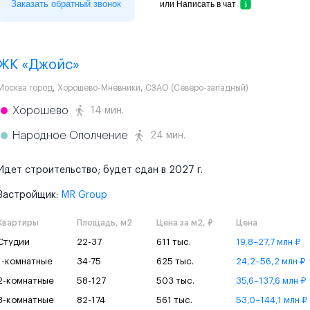
Заказать обратный звонок
или
Написать в чат
ЖК «Джойс»
Москва город
,
Хорошево-Мневники
,
СЗАО (Северо-западный)
Хорошево
14 мин.
Народное Ополчение
24 мин.
Идет строительство; будет сдан в 2027 г.
Застройщик:
MR Group
Квартиры
Площадь, м2
Цена за м2, ₽
Цена
Студии
22-37
611 тыс.
19,8–27,7 млн ₽
1-комнатные
34-75
625 тыс.
24,2–56,2 млн ₽
2-комнатные
58-127
503 тыс.
35,6–137,6 млн ₽
3-комнатные
82-174
561 тыс.
53,0–144,1 млн ₽