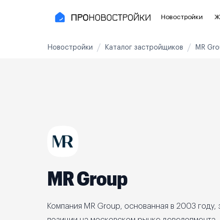
Новостройки
Ж
Новостройки
Каталог застройщиков
MR Gro
Новостройки Москвы и области
Полезное
Новостройки в Москве
Для инве
Новостройки в Новой Москве
С чистов
Новостройки в Подмосковье
Без отде
Рядом с МЦК
Апартаме
Рядом с метро
Апартаме
MR Group
На карте
3-8 млн ₽
8-14 млн ₽
от 14 млн ₽
Компания MR Group, основанная в 2003 году