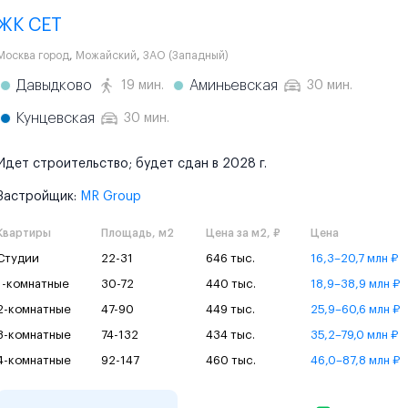
ЖК СЕТ
Москва город
,
Можайский
,
ЗАО (Западный)
Давыдково
Аминьевская
19 мин.
30 мин.
Кунцевская
30 мин.
Идет строительство; будет сдан в 2028 г.
Застройщик:
MR Group
Квартиры
Площадь, м2
Цена за м2, ₽
Цена
Студии
22-31
646 тыс.
16,3–20,7 млн ₽
1-комнатные
30-72
440 тыс.
18,9–38,9 млн ₽
2-комнатные
47-90
449 тыс.
25,9–60,6 млн ₽
3-комнатные
74-132
434 тыс.
35,2–79,0 млн ₽
4-комнатные
92-147
460 тыс.
46,0–87,8 млн ₽