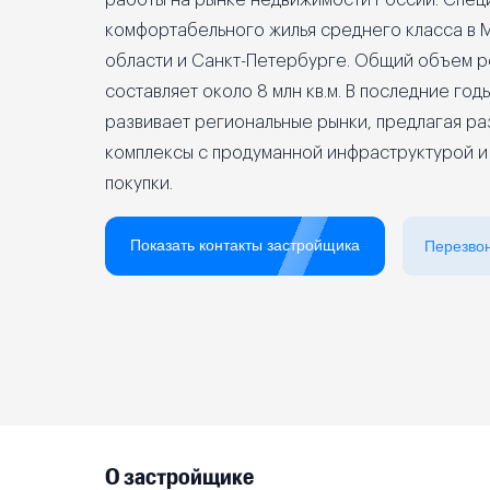
работы на рынке недвижимости России. Спец
комфортабельного жилья среднего класса в 
Реклама на сайте
области и Санкт-Петербурге. Общий объем р
составляет около 8 млн кв.м. В последние год
развивает региональные рынки, предлагая р
комплексы с продуманной инфраструктурой и
покупки.
Показать контакты застройщика
Перезво
О застройщике