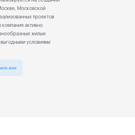
иализируется на создании
Москве, Московской
еализованных проектов
ы компания активно
азнообразные жилые
 выгодными условиями
ните мне