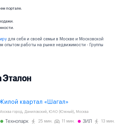
ем портале.
родажи.
нности.
тиру
для себя и своей семьи в Москве и Московской
им опытом работы на рынке недвижимости - Группы
 Эталон
Жилой квартал «Шагал»
Москва город
,
Даниловский
,
ЮАО (Южный)
,
Москва
Технопарк
ЗИЛ
25 мин.
11 мин.
13 мин.