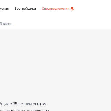
урнал
Застройщики
Спецпредложения
 Эталон
стиций
ой отделкой
лки
нты с отделкой
нты
йщик с 35-летним опытом