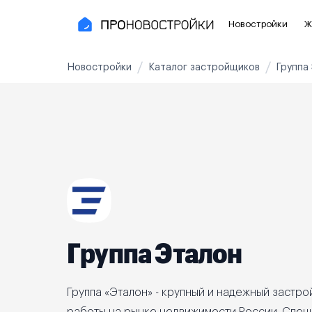
Новостройки
Ж
Новостройки
Каталог застройщиков
Группа
Новостройки Москвы и области
Полезное
Новостройки в Москве
Для инве
Новостройки в Новой Москве
С чистов
Новостройки в Подмосковье
Без отде
Рядом с МЦК
Апартаме
Рядом с метро
Апартаме
Группа Эталон
На карте
3-8 млн ₽
8-14 млн ₽
от 14 млн ₽
Группа «Эталон» - крупный и надежный застро