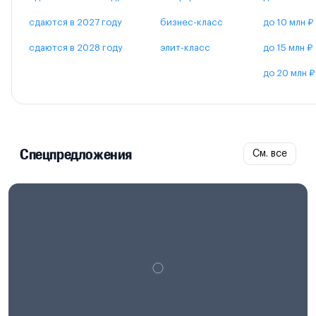
сдаются в 2027 году
бизнес-класс
до 10 млн ₽
сдаются в 2028 году
элит-класс
до 15 млн ₽
до 20 млн ₽
Спецпредложения
См. все
Проектная декларация на
наш.дом.рф