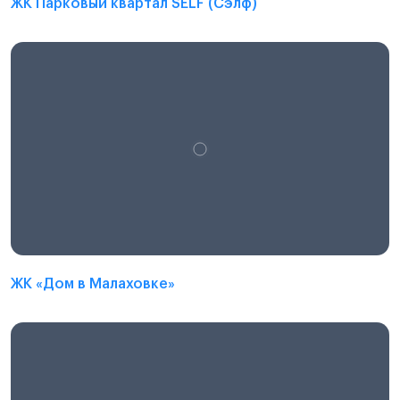
ЖК Парковый квартал SELF (Сэлф)
ЖК «Дом в Малаховке»