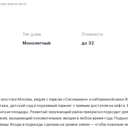
ону или в чате
Тип дома
Этажность
Монолитный
до 32
-востоке Москвы, рядом с парком «Сокольники» и набережной реки Яу
тажа, детский сад и подземный паркинг с прямым доступом на лифте. 
нская площадь». Развитый окружающий район прекрасно подходит для
ркий, вызывающий положительные эмоции в любое время года. Подъе
 улицы. Входы в подъезды сделаны на уровне земли — чтобы пожилым л