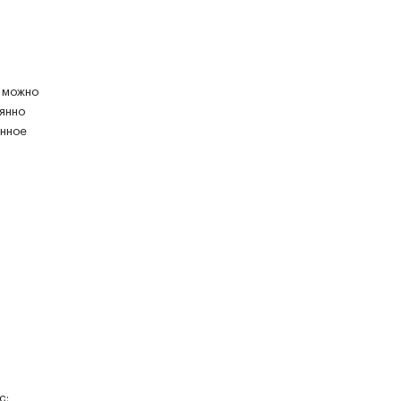
е можно
оянно
анное
с;