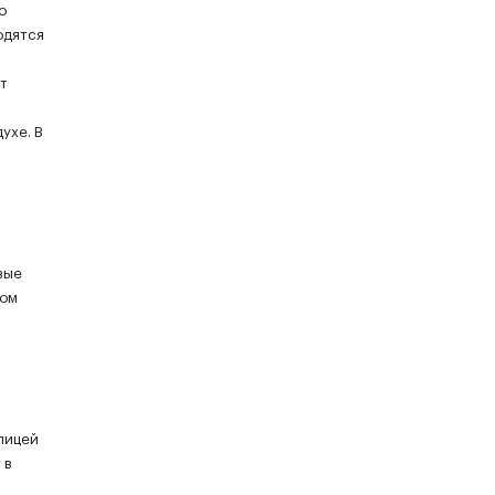
о
одятся
т
ухе. В
.
вые
ром
лицей
 в