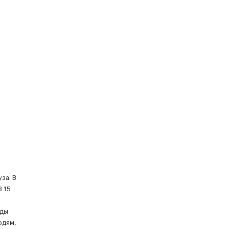
за. В
В 15
зды
юдям,