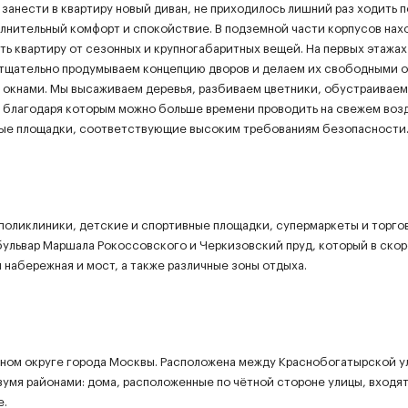
занести в квартиру новый диван, не приходилось лишний раз ходить п
лнительный комфорт и спокойствие. В подземной части корпусов нах
ь квартиру от сезонных и крупногабаритных вещей. На первых этажах
 тщательно продумываем концепцию дворов и делаем их свободными о
 окнами. Мы высаживаем деревья, разбиваем цветники, обустраиваем
 благодаря которым можно больше времени проводить на свежем возд
ные площадки, соответствующие высоким требованиям безопасности
поликлиники, детские и спортивные площадки, супермаркеты и торго
ульвар Маршала Рокоссовского и Черкизовский пруд, который в ско
 набережная и мост, а также различные зоны отдыха.
вном округе города Москвы. Расположена между Краснобогатырской у
умя районами: дома, расположенные по чётной стороне улицы, входят
е.