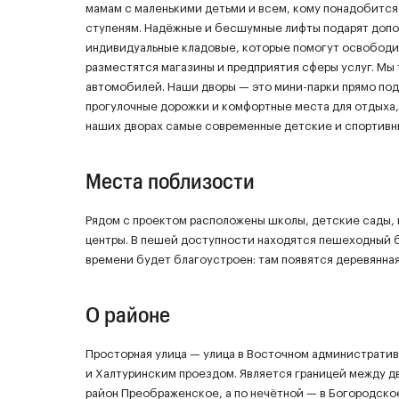
мамам с маленькими детьми и всем, кому понадобится 
ступеням. Надёжные и бесшумные лифты подарят допо
индивидуальные кладовые, которые помогут освободит
разместятся магазины и предприятия сферы услуг. Мы
автомобилей. Наши дворы — это мини-парки прямо под
прогулочные дорожки и комфортные места для отдыха,
наших дворах самые современные детские и спортив
Места поблизости
Рядом с проектом расположены школы, детские сады, 
центры. В пешей доступности находятся пешеходный б
времени будет благоустроен: там появятся деревянная
О районе
Просторная улица — улица в Восточном администрати
и Халтуринским проездом. Является границей между дв
район Преображенское, а по нечётной — в Богородско