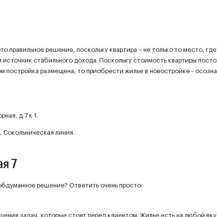
о правильное решение, поскольку квартира – не только то место, гд
й источник стабильного дохода. Поскольку стоимость квартиры пост
ром постройка размещена, то приобрести жилье в новостройке - осозн
ная, д 7 к 1.
 Сокольническая линия.
я 7
 обдуманное решение? Ответить очень просто:
ешения задач, которые стоят перед клиентом. Жилье есть на любой вку