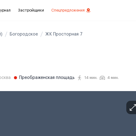
урнал
Застройщики
Спецпредложения
)
Богородское
ЖК Просторная 7
стиций
ой отделкой
лки
осква
Преображенская площадь
14 мин.
4 мин.
нты с отделкой
нты