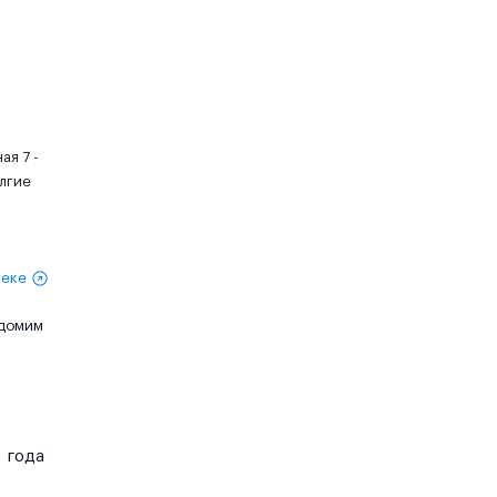
ая 7 -
олгие
теке
едомим
года