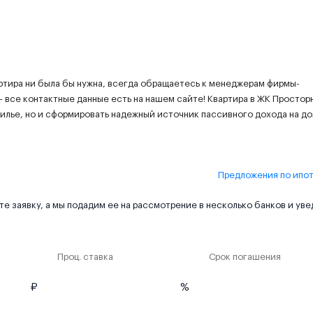
ртира ни была бы нужна, всегда обращаетесь к менеджерам фирмы-
 все контактные данные есть на нашем сайте! Квартира в ЖК Просторн
илье, но и сформировать надежный источник пассивного дохода на д
Предложения по ипо
е заявку, а мы подадим ее на рассмотрение в несколько банков и ув
Проц. ставка
Срок погашения
₽
%