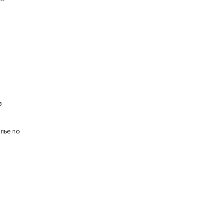
в
лье по