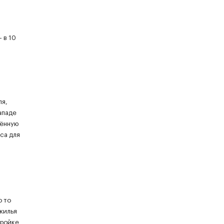
 в 10
ля,
ападе
мённую
са для
о то
жилья
тройке