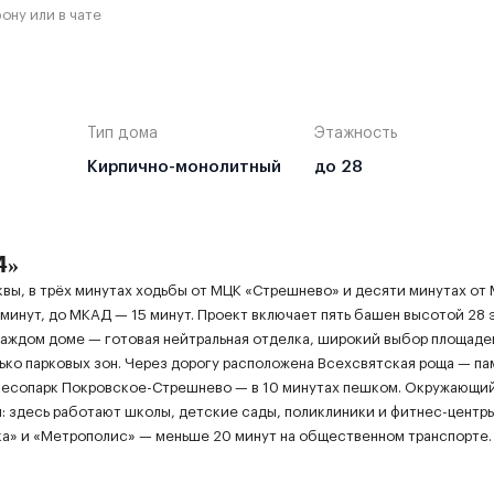
ону или в чате
Тип дома
Этажность
Кирпично-монолитный
до 28
4»
вы, в трёх минутах ходьбы от МЦК «Стрешнево» и десяти минутах от
 минут, до МКАД — 15 минут. Проект включает пять башен высотой 28 
каждом доме — готовая нейтральная отделка, широкий выбор площаде
ько парковых зон. Через дорогу расположена Всехсвятская роща — па
есопарк Покровское-Стрешнево — в 10 минутах пешком. Окружающий
: здесь работают школы, детские сады, поликлиники и фитнес-центры
ка» и «Метрополис» — меньше 20 минут на общественном транспорте.