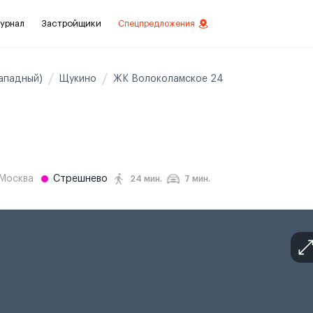
урнал
Застройщики
Спецпредложения
ападный)
Щукино
ЖК Волоколамское 24
стиций
ой отделкой
лки
Москва
Стрешнево
24 мин.
7 мин.
нты с отделкой
нты