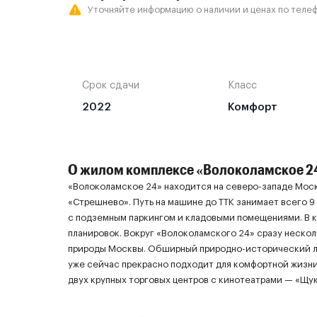
Уточняйте информацию о наличии и ценах по телеф
Срок сдачи
Класс
2022
Комфорт
О жилом комплексе «Волоколамское 2
«Волоколамское 24» находится на северо-западе Моск
«Стрешнево». Путь на машине до ТТК занимает всего 9
с подземным паркингом и кладовыми помещениями. В 
планировок. Вокруг «Волоколамского 24» сразу нескол
природы Москвы. Обширный природно-исторический л
уже сейчас прекрасно подходит для комфортной жизни
двух крупных торговых центров с кинотеатрами — «Щу