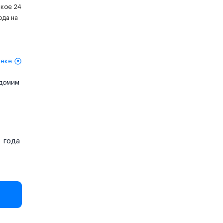
ское 24
ода на
теке
едомим
года