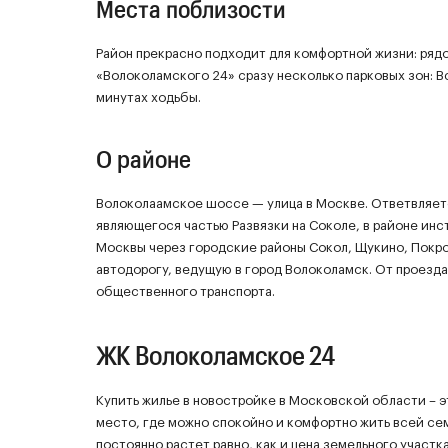
Места поблизости
Район прекрасно подходит для комфортной жизни: ряд
«Волоколамского 24» сразу несколько парковых зон: 
минутах ходьбы.
О районе
Волоколаамское шоссе — улица в Москве. Ответвляет
являющегося частью Развязки на Соколе, в районе инс
Москвы через городские районы Сокол, Щукино, Покр
автодорогу, ведущую в город Волоколамск. От проезд
общественного транспорта.
ЖК Волоколамское 24
Купить жилье в новостройке в Московской области – 
место, где можно спокойно и комфортно жить всей се
постоянно растет равно, как и цена земельного участк