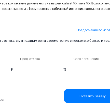
– все контактные данные есть на нашем сайте! Жилье в ЖК Волоколам
итное жилье, но и сформировать стабильный источник пассивного дох
Предложения по ипо
е заявку, а мы подадим ее на рассмотрение в несколько банков и ув
Проц. ставка
Срок погашения
₽
%
Оставить заявку
той