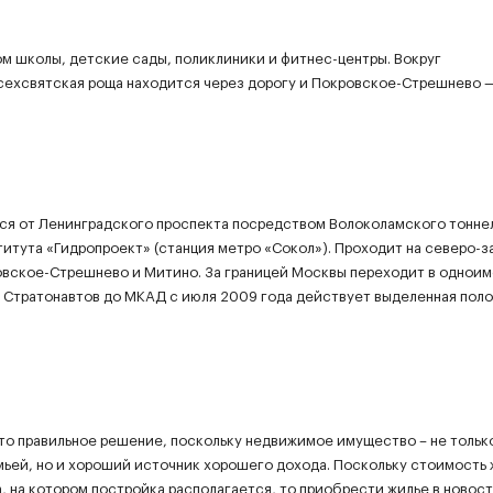
ом школы, детские сады, поликлиники и фитнес-центры. Вокруг
Всехсвятская роща находится через дорогу и Покровское-Стрешнево —
ся от Ленинградского проспекта посредством Волоколамского тонне
титута «Гидропроект» (станция метро «Сокол»). Проходит на северо-з
овское-Стрешнево и Митино. За границей Москвы переходит в однои
а Стратонавтов до МКАД с июля 2009 года действует выделенная поло
это правильное решение, поскольку недвижимое имущество – не тольк
мьей, но и хороший источник хорошего дохода. Поскольку стоимость 
а, на котором постройка располагается, то приобрести жилье в новос