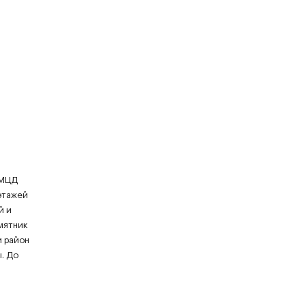
 МЦД
этажей
й и
мятник
 район
. До