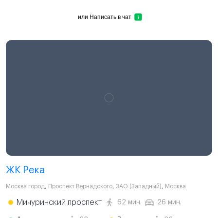
или
Написать в чат
ЖК Река
Москва город
,
Проспект Вернадского
,
ЗАО (Западный)
,
Москва
Мичуринский проспект
62 мин.
26 мин.