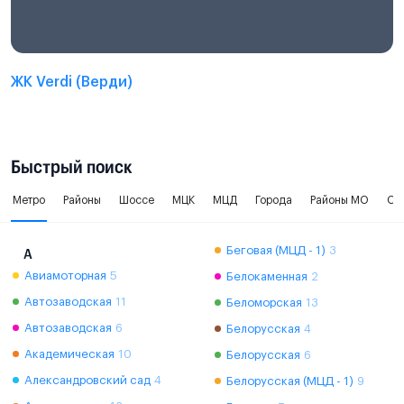
ЖК Verdi (Верди)
Быстрый поиск
Метро
Районы
Шоссе
МЦК
МЦД
Города
Районы МО
Ок
Беговая (МЦД - 1)
3
А
Авиамоторная
5
Белокаменная
2
Автозаводская
11
Беломорская
13
Автозаводская
6
Белорусская
4
Академическая
10
Белорусская
6
Александровский сад
4
Белорусская (МЦД - 1)
9