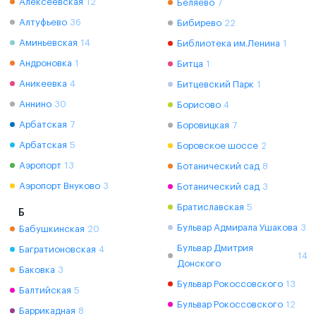
Алексеевская
12
Беляево
7
Алтуфьево
36
Бибирево
22
Аминьевская
14
Библиотека им.Ленина
1
Андроновка
1
Битца
1
Аникеевка
4
Битцевский Парк
1
Аннино
30
Борисово
4
Арбатская
7
Боровицкая
7
Арбатская
5
Боровское шоссе
2
Аэропорт
13
Ботанический сад
8
Аэропорт Внуково
3
Ботанический сад
3
Братиславская
5
Б
Бульвар Адмирала Ушакова
3
Бабушкинская
20
Бульвар Дмитрия
Багратионовская
4
14
Донского
Баковка
3
Бульвар Рокоссовского
13
Балтийская
5
Бульвар Рокоссовского
12
Баррикадная
8