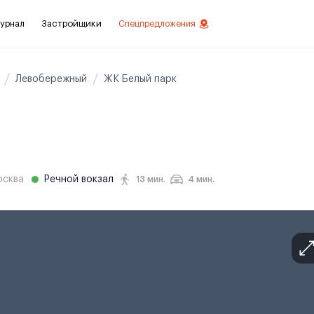
урнал
Застройщики
Спецпредложения
Левобережный
ЖК Белый парк
стиций
ой отделкой
лки
сква
Речной вокзал
13 мин.
4 мин.
нты с отделкой
нты