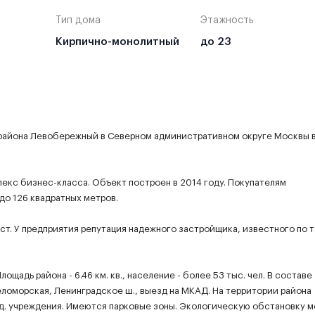
Тип дома
Этажность
Кирпично-монолитный
до 23
 района Левобережный в Северном административном округе Москвы 
екс бизнес-класса. Объект построен в 2014 году. Покупателям
до 126 квадратных метров.
т. У предприятия репутация надежного застройщика, известного по 
адь района - 6.46 км. кв., население - более 53 тыс. чел. В составе
Беломорская, Ленинградское ш., выезд на МКАД. На территории района
д. учреждения. Имеются парковые зоны. Экологическую обстановку 