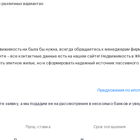
 различных вариантах:
движимость ни была бы нужна, всегда обращаетесь к менеджерам фир
ите – все контактные данные есть на нашем сайте! Недвижимость в Ж
ить элитное жилье, но и сформировать надежный источник пассивного
Предложения по ипо
е заявку, а мы подадим ее на рассмотрение в несколько банков и ув
Проц. ставка
Срок погашения