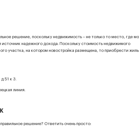
льное решение, поскольку недвижимость – не только то место, где м
й источник надежного дохода. Поскольку стоимость недвижимого
ного участка, на котором новостройка размещена, то приобрести жиль
д 51 к 3.
ецкая линия.
к
 правильное решение? Ответить очень просто: