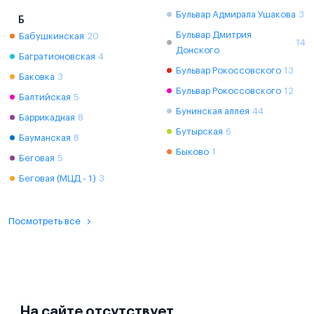
Бульвар Адмирала Ушакова
3
Б
Бульвар Дмитрия
Бабушкинская
20
14
Донского
Багратионовская
4
Бульвар Рокоссовского
13
Баковка
3
Бульвар Рокоссовского
12
Балтийская
5
Бунинская аллея
44
Баррикадная
8
Бутырская
6
Бауманская
8
Быково
1
Беговая
5
Беговая (МЦД - 1)
3
Посмотреть все
На сайте отсутствует