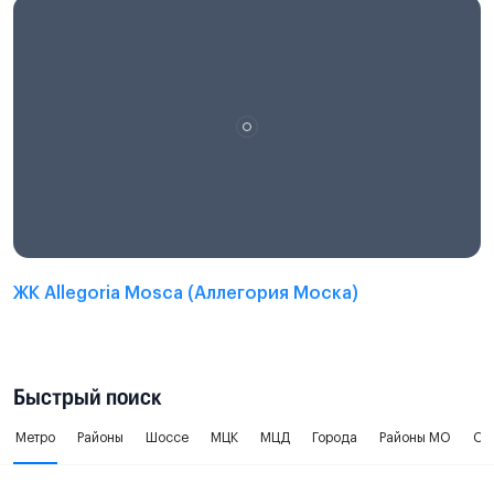
ЖК Allegoria Mosca (Аллегория Моска)
Быстрый поиск
Метро
Районы
Шоссе
МЦК
МЦД
Города
Районы МО
Ок