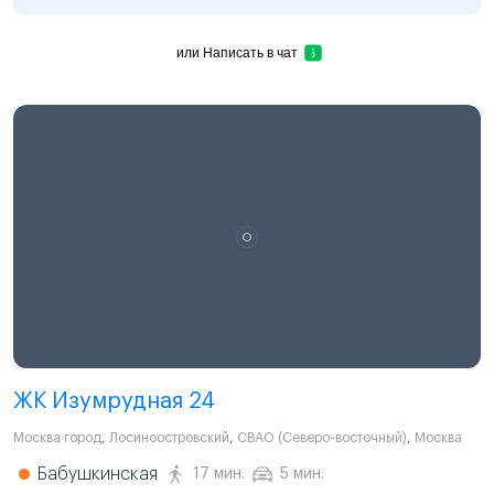
или
Написать в чат
ЖК Изумрудная 24
Москва город
,
Лосиноостровский
,
СВАО (Северо-восточный)
,
Москва
Бабушкинская
17 мин.
5 мин.