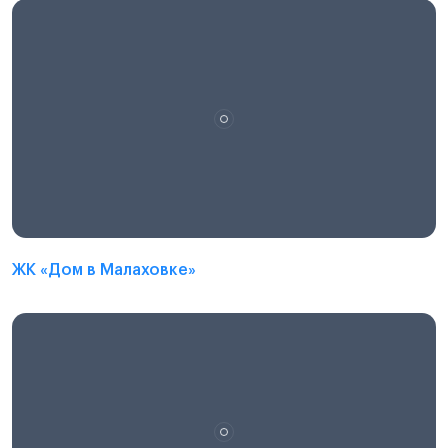
ЖК «Дом в Малаховке»