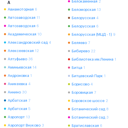
Белокаменная
2
А
Авиамоторная
6
Беломорская
13
Автозаводская
11
Белорусская
4
Автозаводская
6
Белорусская
6
Академическая
10
Белорусская (МЦД - 1)
9
Александровский сад
4
Беляево
7
Алексеевская
12
Бибирево
22
Алтуфьево
36
Библиотека им.Ленина
1
Аминьевская
14
Битца
1
Андроновка
1
Битцевский Парк
1
Аникеевка
4
Борисово
4
Аннино
30
Боровицкая
7
Арбатская
7
Боровское шоссе
2
Арбатская
5
Ботанический сад
8
Аэропорт
13
Ботанический сад
3
Аэропорт Внуково
3
Братиславская
6