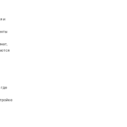
я и
енты
нат,
аются
 где
стройке