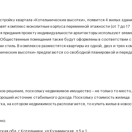
астройку квартала «Котельнические высотки», появится 4 жилых здани
вят комплекс монолитные корпуса переменной этажности (от 7 до 17
для придания проекту индивидуальности архитекторы используют элем
и. Общественные помещения также будут оформлены в соответствии с
стиль. В комплексе разместятся квартиры из одной, двух и трех ком
ьнические высотки» предлагаются со свободной планировкой и перед
ьное решение, поскольку недвижимое имущество – не только то место,
хороший источник стабильного дохода. Поскольку стоимость жилища
тка, на котором недвижимость располагается, то купить жилье в ново
но.
ая обл, г Котельники, ул Кузьминская, д 5 к 1.