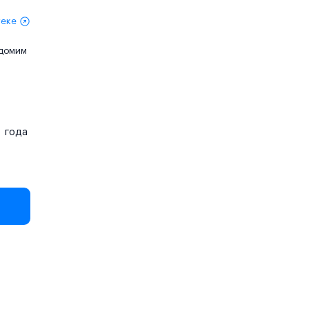
теке
едомим
года