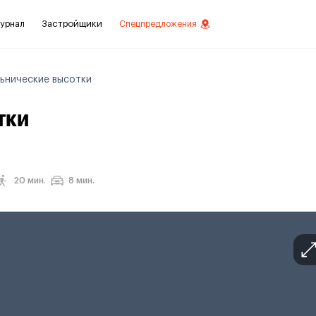
урнал
Застройщики
Спецпредложения
ьнические высотки
тки
стиций
ой отделкой
лки
20 мин.
8 мин.
нты с отделкой
нты