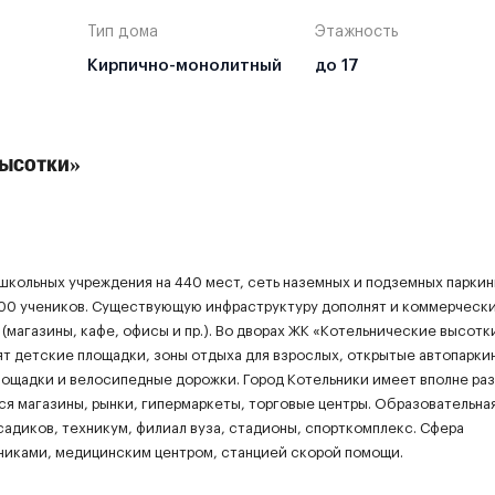
Тип дома
Этажность
Кирпично-монолитный
до 17
высотки»
школьных учреждения на 440 мест, сеть наземных и подземных паркин
00 учеников. Существующую инфраструктуру дополнят и коммерческ
(магазины, кафе, офисы и пр.). Во дворах ЖК «Котельнические высотк
т детские площадки, зоны отдыха для взрослых, открытые автопаркин
лощадки и велосипедные дорожки. Город Котельники имеет вполне ра
ся магазины, рынки, гипермаркеты, торговые центры. Образовательна
садиков, техникум, филиал вуза, стадионы, спорткомплекс. Сфера
никами, медицинским центром, станцией скорой помощи.