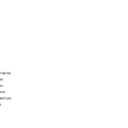
гов на
ие
и»
ги.
звитую
я