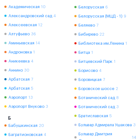
Академическая
10
Белорусская
6
Александровский сад
4
Белорусская (МЦД - 1)
9
Алексеевская
12
Беляево
7
Алтуфьево
36
Бибирево
22
Аминьевская
14
Библиотека им.Ленина
1
Андроновка
1
Битца
1
Аникеевка
4
Битцевский Парк
1
Аннино
30
Борисово
4
Арбатская
7
Боровицкая
7
Арбатская
5
Боровское шоссе
2
Аэропорт
13
Ботанический сад
8
Аэропорт Внуково
3
Ботанический сад
3
Братиславская
5
Б
Бульвар Адмирала Ушакова
3
Бабушкинская
20
Бульвар Дмитрия
Багратионовская
4
14