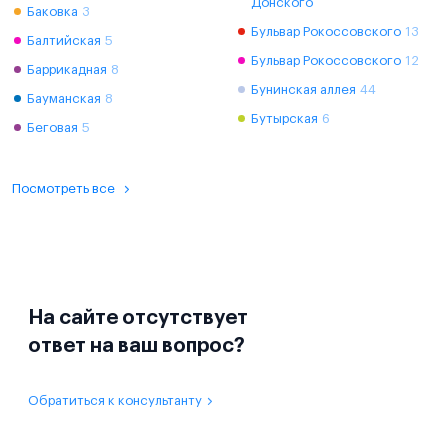
Донского
Баковка
3
Бульвар Рокоссовского
13
Балтийская
5
Бульвар Рокоссовского
12
Баррикадная
8
Бунинская аллея
44
Бауманская
8
Бутырская
6
Беговая
5
Посмотреть все
На сайте отсутствует
ответ на ваш вопрос?
Обратиться к консультанту