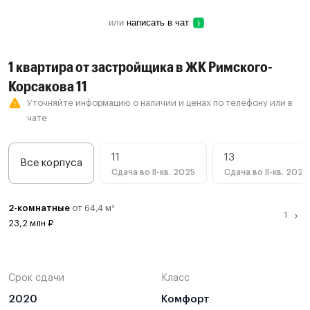
или
написать в чат
1 квартира от застройщика в ЖК Римского-
Корсакова 11
Уточняйте информацию о наличии и ценах по телефону или в
чате
11
13
Все корпуса
Сдача во II-кв. 2025
Сдача во II-кв. 2025
2-комнатные
от 64,4 м²
23,2 млн ₽
Смотреть в
2-комнатная, 13
2 кв. 2025
64,4 м²
23,2 млн ₽
3D
Срок сдачи
Класс
Смотреть все предложения
2020
Комфорт