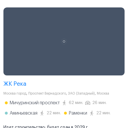
ЖК Река
Москва город
,
Проспект Вернадского
,
ЗАО (Западный)
,
Москва
Мичуринский проспект
62 мин.
26 мин.
Аминьевская
Раменки
22 мин.
22 мин.
Идет строительство; будет сдан в 2029 г.