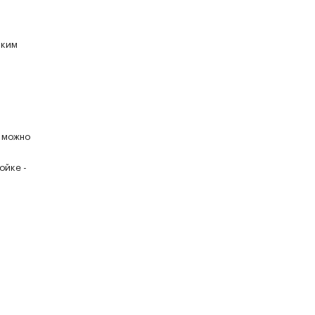
аким
е можно
ойке -