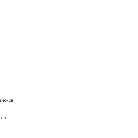
районов
 по