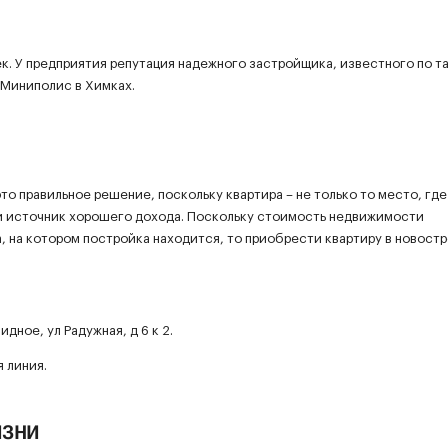
к. У предприятия репутация надежного застройщика, известного по т
 Миниполис в Химках.
о правильное решение, поскольку квартира – не только то место, гд
ий источник хорошего дохода. Поскольку стоимость недвижимости
а, на котором постройка находится, то приобрести квартиру в новостр
дное, ул Радужная, д 6 к 2.
 линия.
изни