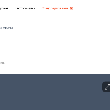
урнал
Застройщики
Спецпредложения
и жизни
стиций
ой отделкой
лки
ин.
нты с отделкой
нты