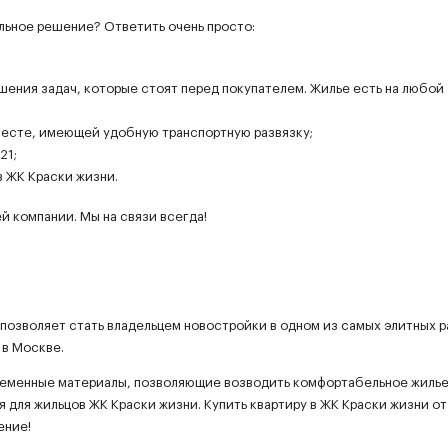
ильное решение? Ответить очень просто:
ешения задач, которые стоят перед покупателем. Жилье есть на любой
месте, имеющей удобную транспортную развязку;
21;
в ЖК Краски жизни.
 компании. Мы на связи всегда!
 позволяет стать владельцем новостройки в одном из самых элитных 
 в Москве.
ременные материалы, позволяющие возводить комфортабельное жилье
я для жильцов ЖК Краски жизни. Купить квартиру в ЖК Краски жизни от
ение!