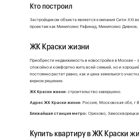
Кто построил
Застройщиком объекта является компания Сити-XXI ве
проектам как Миниполис Рафинад, Миниполис Дивное,
ЖК Краски жизни
Приобрести недвижимость в новостройке в Москве – эт
спокойно и комфортно жить всей семьей, но и хорош
постоянно растет равно, как и цена земельного участк
верное решение.
ЖК
Краски жизни
:
строительство завершено.
Адрес ЖК Краски жизни:
Россия, Московская обл, г Ви
Ближайшая станция метро:
Орехово, Замоскворецкая
Купить квартиру в ЖК Краски ж