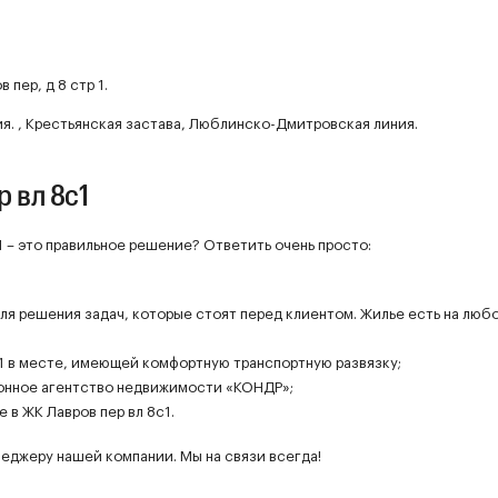
 пер, д 8 стр 1.
ия. , Крестьянская застава, Люблинско-Дмитровская линия.
 вл 8с1
1 – это правильное решение? Ответить очень просто:
для решения задач, которые стоят перед клиентом. Жилье есть на люб
1 в месте, имеющей комфортную транспортную развязку;
онное агентство недвижимости «КОНДР»;
в ЖК Лавров пер вл 8с1.
еджеру нашей компании. Мы на связи всегда!