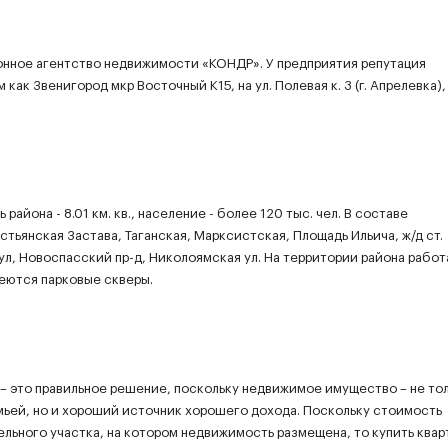
нное агентство недвижимости «КОНДР». У предприятия репутация
ак Звенигород мкр Восточный К15, на ул. Полевая к. 3 (г. Апрелевка),
айона - 8.01 км. кв., население - более 120 тыс. чел. В составе
стьянская Застава, Таганская, Марксистская, Площадь Ильича, ж/д ст.
ул, Новоспасский пр-д, Николоямская ул. На территории района работ
меются парковые скверы.
– это правильное решение, поскольку недвижимое имущество – не тол
мьей, но и хороший источник хорошего дохода. Поскольку стоимость
ельного участка, на котором недвижимость размещена, то купить квар