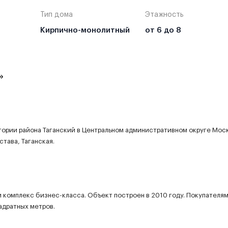
Тип дома
Этажность
Кирпично-монолитный
от 6 до 8
»
итории района Таганский в Центральном административном округе Мос
тава, Таганская.
й комплекс бизнес-класса. Объект построен в 2010 году. Покупателя
адратных метров.