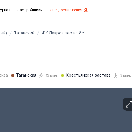
урнал
Застройщики
Спецпредложения
ый)
Таганский
ЖК Лавров пер вл 8с1
стиций
ой отделкой
лки
сква
Таганская
Крестьянская застава
15 мин.
5 мин.
нты с отделкой
нты