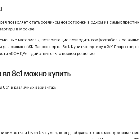
ш
торая позволяет стать хозяином новостройки в одном из самых прести
вартиры в Москве.
ременные материалы, позволяющие возводить комфортабельное жилье
 для жильцов ЖК Лавров пер вл 8с1. Купить квартиру в ЖК Лавров пер в
сти «КОНДР» – действительно верное решение!
 вл 8с1 можно купить
 8с1 в различных вариантах:
вижимость ни была бы нужна, всегда обращаетесь к менеджерам ком