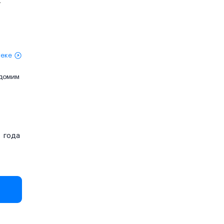
К
теке
едомим
года