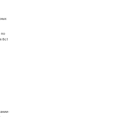
жных
 по
л 8с1
пании-