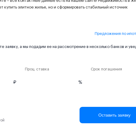
ите – все контактные данные есть на нашем сайте! Недвижимость в Ж
жет купить элитное жилье, но и сформировать стабильный источник
Предложения по ипо
е заявку, а мы подадим ее на рассмотрение в несколько банков и ув
Проц. ставка
Срок погашения
₽
%
Оставить заявку
той