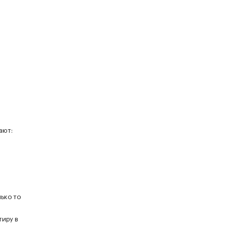
ают:
ько то
тиру в