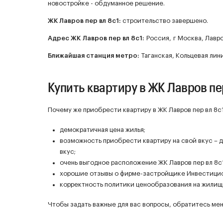
новостройке - обдуманное решение.
ЖК
Лавров пер вл 8с1
:
строительство завершено.
Адрес ЖК Лавров пер вл 8с1:
Россия, г Москва, Лавров
Ближайшая станция метро:
Таганская, Кольцевая лин
Купить квартиру в ЖК Лавров пер
Почему же приобрести квартиру в ЖК Лавров пер вл 8с
демократичная цена жилья;
возможность приобрести квартиру на свой вкус – 
вкус;
очень выгодное расположение ЖК Лавров пер вл 8с
хорошие отзывы о фирме-застройщике Инвестици
корректность политики ценообразования на жилище 
Чтобы задать важные для вас вопросы, обратитесь мен