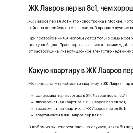
ЖК Лавров пер вл 8с1, чем хоро
ЖК Лавров пер вл 8с1 – это новостройка в Москве, ко
районов российского мегаполиса. В продаже лучшие к
При постройке жилья используются только самые сов
доступной цене. Транспортная развязка – самая удобная
от застройщика Инвестиционное агентство недвижимо
Какую квартиру в ЖК Лавров пер
Мы предлагаем приобрести квартиру в ЖК Лавров пер вл
однокомнатная квартира в ЖК Лавров пер вл 8с1;
двухкомнатная квартира в ЖК Лавров пер вл 8с1;
трехкомнатная квартира в ЖК Лавров пер вл 8с1;
апартаменты в ЖК Лавров пер вл 8с1.
В любом из вышеперечисленных случаев, какая бы нед