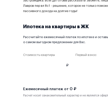
застройщика. Всегда готовы рассказать! Звоните, пиш
Лавров пер вл 8с1 - решение, которое не только помо
пассивного дохода на долгие годы!
Ипотека на квартиры в ЖК
Рассчитайте ежемесячный платеж по ипотеке и оставьт
о самом выгодном предложении для Вас.
Стоимость квартиры
Первый взнос
₽
0 ₽
Ежемесячный платеж от
Расчет носит ознакомительный характер и не является офер