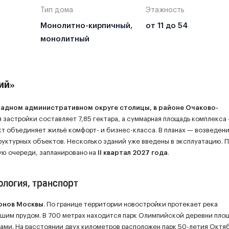
2 кв. 2027
72,6 м²
49
Тип дома
Этажность
2 кв. 2027
55,8 м²
29,
4 кв. 2025
96,3 м²
52
Монолитно-кирпичный,
от 11 до 54
монолитный
4 кв. 2025
94,0 м²
56,
ий»
падном административном округе столицы, в районе Очаково-
я застройки составляет 7,85 гектара, а суммарная площадь комплекса
ект объединяет жильё комфорт- и бизнес-класса. В планах — возведени
труктурных объектов. Несколько зданий уже введены в эксплуатацию. 
ую очереди, запланировано на
II квартал 2027 года
.
ология, транспорт
йонов Москвы
. По границе территории новостройки протекает река
ьшим прудом. В 700 метрах находится парк Олимпийской деревни пло
ами. На расстоянии двух километров расположен парк 50-летия Октя