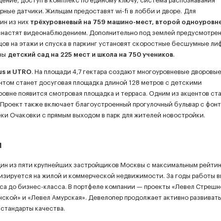
ние, доступ в комплекс по единому ключу, система распознавания
ые датчики. Жильцам предоставят wi-fi в лобби и дворе. Для
ин из них
трёхуровневый на 759 машино-мест, второй одноуровн
оснастят видеонаблюдением. Дополнительно под землей предусмотре
цов на этажи и спуска в паркинг установят скоростные бесшумные ли
аны
детский сад на 225 мест и школа на 750 учеников
.
s и UTRO
. На площади 4,7 гектара создают многоуровневые дворовы
ентом станет досуговая площадка длиной 128 метров с детскими
ровне появится смотровая площадка и терраса. Одним из акцентов ст
. Проект также включает благоустроенный прогулочный бульвар с фон
ки Очаковки с прямым выходом в парк для жителей новостройки.
и
один из пяти крупнейших застройщиков Москвы с максимальным рейти
лизируется на жилой и коммерческой недвижимости. За годы работы 
са до бизнес-класса. В портфеле компании — проекты «Левел Стрешн
нской» и «Левел Амурская». Девелопер продолжает активно развивать
стандарты качества.