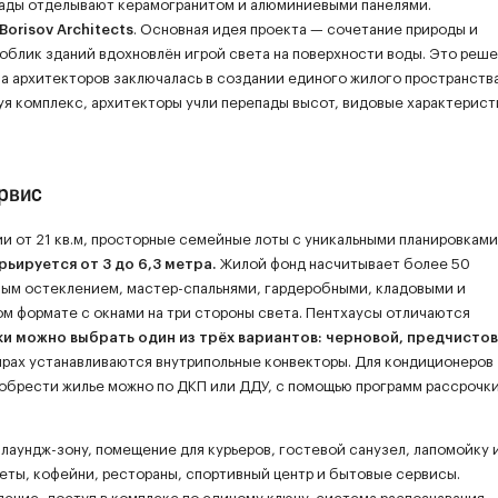
сады отделывают керамогранитом и алюминиевыми панелями.
orisov Architects
. Основная идея проекта — сочетание природы и
облик зданий вдохновлён игрой света на поверхности воды. Это реш
ча архитекторов заключалась в создании единого жилого пространств
уя комплекс, архитекторы учли перепады высот, видовые характерис
ервис
 от 21 кв.м, просторные семейные лоты с уникальными планировками
рьируется от 3 до 6,3 метра.
Жилой фонд насчитывает более 50
вым остеклением, мастер-спальнями, гардеробными, кладовыми и
м формате с окнами на три стороны света. Пентхаусы отличаются
ки можно выбрать один из трёх вариантов: черновой, предчистов
ирах устанавливаются внутрипольные конвекторы. Для кондиционеров
обрести жилье можно по ДКП или ДДУ, с помощью программ рассрочки
лаундж-зону, помещение для курьеров, гостевой санузел, лапомойку 
еты, кофейни, рестораны, спортивный центр и бытовые сервисы.