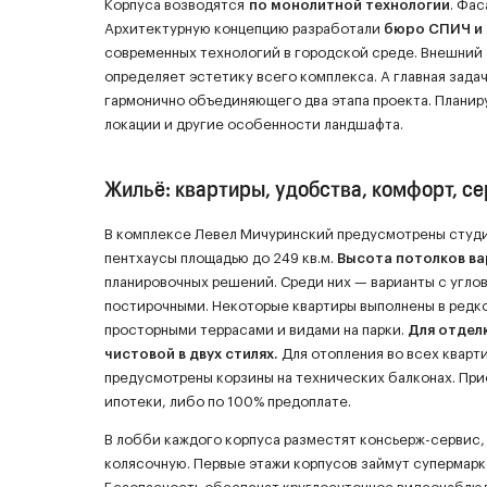
Корпуса возводятся
по монолитной технологии
. Фа
Архитектурную концепцию разработали
бюро СПИЧ и B
современных технологий в городской среде. Внешний 
определяет эстетику всего комплекса. А главная зада
гармонично объединяющего два этапа проекта. Планир
локации и другие особенности ландшафта.
Жильё: квартиры, удобства, комфорт, с
В комплексе Левел Мичуринский предусмотрены студии
пентхаусы площадью до 249 кв.м.
Высота потолков ва
планировочных решений. Среди них — варианты с угло
постирочными. Некоторые квартиры выполнены в редко
просторными террасами и видами на парки.
Для отдел
чистовой в двух стилях.
Для отопления во всех кварт
предусмотрены корзины на технических балконах. При
ипотеки, либо по 100% предоплате.
В лобби каждого корпуса разместят консьерж-сервис, 
колясочную. Первые этажи корпусов займут супермарк