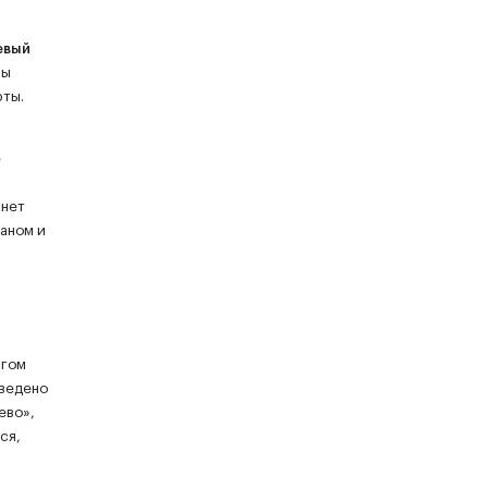
евый
ны
фты.
е
анет
таном и
нгом
введено
ево»,
ся,