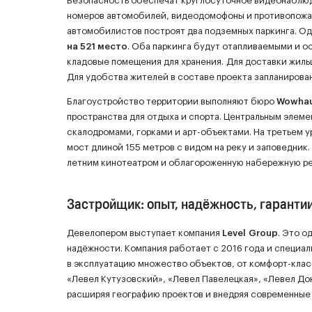
Безопасность обеспечат круглосуточное видеонаблюде
номеров автомобилей, видеодомофоны и противопожарн
автомобилистов построят два подземных паркинга. Од
на 521 место
. Оба паркинга будут отапливаемыми и 
кладовые помещения для хранения. Для доставки жиль
Для удобства жителей в составе проекта запланиров
Благоустройство территории выполняют бюро
Wowhau
пространства для отдыха и спорта. Центральным элем
скалодромами, горками и арт-объектами. На третьем у
мост длиной 155 метров с видом на реку и заповедник
летним кинотеатром и облагороженную набережную ре
Застройщик: опыт, надёжность, гаранти
Девелопером выступает компания
Level Group
. Это 
надёжности. Компания работает с 2016 года и специа
в эксплуатацию множество объектов, от комфорт-клас
«Левел Кутузовский», «Левел Павелецкая», «Левел До
расширяя географию проектов и внедряя современные 