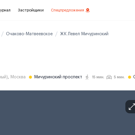
урнал
Застройщики
Спецпредложения
Очаково-Матвеевское
ЖК Левел Мичуринский
стиций
ой отделкой
лки
ный)
,
Москва
Мичуринский проспект
15 мин.
5 мин.
нты с отделкой
нты