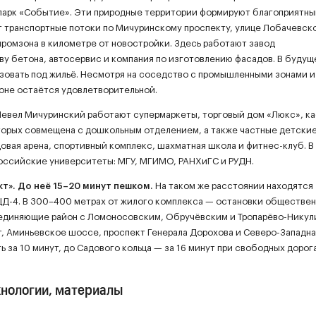
 парк «Событие». Эти природные территории формируют благоприятны
 транспортные потоки по Мичуринскому проспекту, улице Лобачевско
ромзона в километре от новостройки. Здесь работают завод
у бетона, автосервис и компания по изготовлению фасадов. В будущ
зовать под жильё. Несмотря на соседство с промышленными зонами и
оне остаётся удовлетворительной.
Левел Мичуринский работают супермаркеты, торговый дом «Люкс», ка
оторых совмещена с дошкольным отделением, а также частные детские
овая арена, спортивный комплекс, шахматная школа и фитнес-клуб. В
оссийские университеты: МГУ, МГИМО, РАНХиГС и РУДН.
». До неё 15–20 минут пешком.
На таком же расстоянии находятся
ЦД-4. В 300–400 метрах от жилого комплекса — остановки обществе
оединяющие район с Ломоносовским, Обручёвским и Тропарёво-Никул
, Аминьевское шоссе, проспект Генерала Дорохова и Северо-Западна
ь за 10 минут, до Садового кольца — за 16 минут при свободных дорога
хнологии, материалы