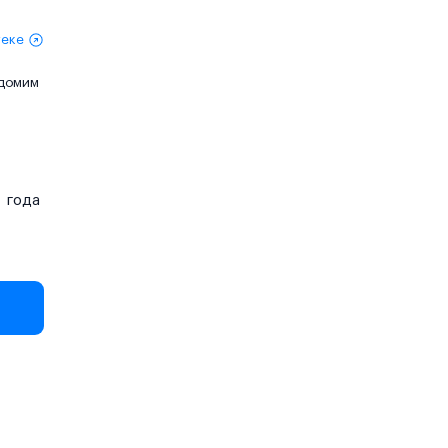
теке
едомим
года