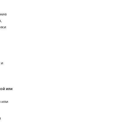
ение
а,
тики
 и
ой или
 или
и