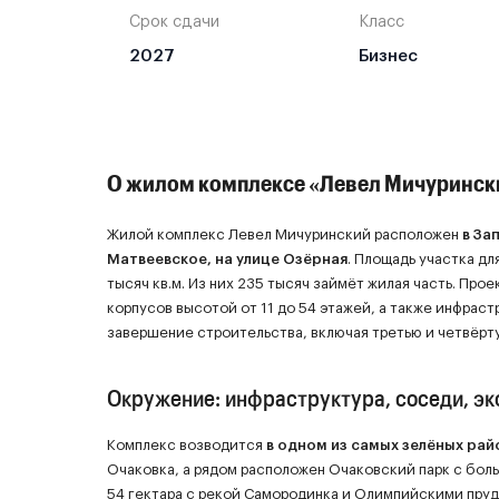
4-комнатная, 13
Срок сдачи
Класс
3-комнатная, 13
4-комнатная, 2
2027
Бизнес
Смотреть все предложения
4-комнатная, 3
Смотреть все предложения
О жилом комплексе «Левел Мичуринск
Жилой комплекс Левел Мичуринский расположен
в За
Матвеевское, на улице Озёрная
. Площадь участка дл
тысяч кв.м. Из них 235 тысяч займёт жилая часть. Про
корпусов высотой от 11 до 54 этажей, а также инфрас
завершение строительства, включая третью и четвёрт
Окружение: инфраструктура, соседи, эк
Комплекс возводится
в одном из самых зелёных ра
Очаковка, а рядом расположен Очаковский парк с бол
54 гектара с рекой Самородинка и Олимпийскими пруд