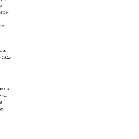
й
го и
ем
фе,
 сады.
нного
ино.
я
х.