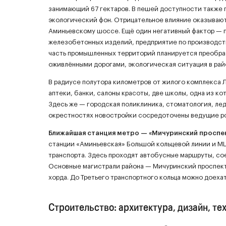
занимающий 67 гектаров. В пешей доступности также
экологический фон. Отрицательное влияние оказывают
Аминьевскому шоссе. Ещё один негативный фактор — п
железобетонных изделий, предприятие по производств
часть промышленных территорий планируется преобра
оживлёнными дорогами, экологическая ситуация в рай
В радиусе полутора километров от жилого комплекса 
аптеки, банки, салоны красоты, две школы, одна из к
Здесь же — городская поликлиника, стоматология, лед
окрестностях новостройки сосредоточены ведущие р
Ближайшая станция метро — «Мичуринский проспект
станции «Аминьевская» Большой кольцевой линии и М
транспорта. Здесь проходят автобусные маршруты, с
Основные магистрали района — Мичуринский проспект
хорда. До Третьего транспортного кольца можно доехат
Строительство: архитектура, дизайн, те