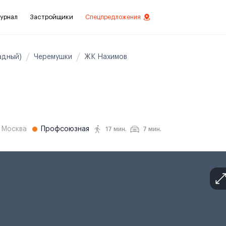
урнал
Застройщики
Спецпредложения
адный)
Черемушки
ЖК Нахимов
стиций
ой отделкой
лки
,
Москва
Профсоюзная
17 мин.
7 мин.
нты с отделкой
нты