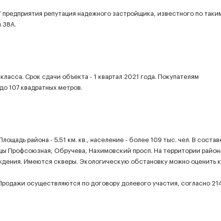
У предприятия репутация надежного застройщика, известного по таки
 38A.
ласса. Срок сдачи объекта - 1 квартал 2021 года. Покупателям
до 107 квадратных метров.
щадь района - 5.51 км. кв., население - более 109 тыс. чел. В состав
ицы Профсоюзная, Обручева, Нахимовский просп. На территории район
еждения. Имеются скверы. Экологическую обстановку можно оценить 
 Продажи осуществляются по договору долевого участия, согласно 21