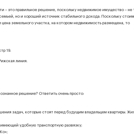
и – это правильное решение, поскольку недвижимое имущество – не 
 семьей, но и хороший источник стабильного дохода. Поскольку стои
 цена земельного участка, на котором недвижимость размещена, то
тр 19.
ижская линия.
сознанное решение? Ответить очень просто:
решения задач, которые стоят перед будущим владельцем квартиры. Жи
 имеющей удобную транспортную развязку;
Ко»;