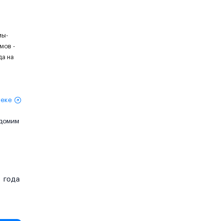
мы-
мов -
да на
теке
едомим
года