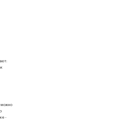
ают:
ак
е можно
о
ке -