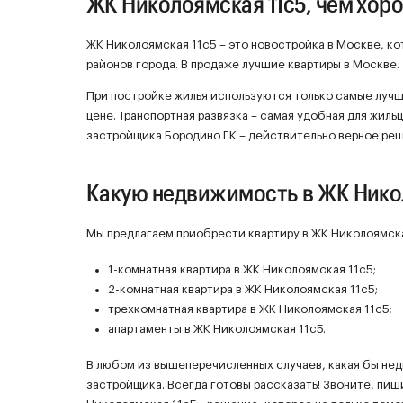
ЖК Николоямская 11с5, чем хор
ЖК Николоямская 11с5 – это новостройка в Москве, ко
районов города. В продаже лучшие квартиры в Москве.
При постройке жилья используются только самые луч
цене. Транспортная развязка – самая удобная для жиль
застройщика Бородино ГК – действительно верное ре
Какую недвижимость в ЖК Нико
Мы предлагаем приобрести квартиру в ЖК Николоямская
1-комнатная квартира в ЖК Николоямская 11с5;
2-комнатная квартира в ЖК Николоямская 11с5;
трехкомнатная квартира в ЖК Николоямская 11с5;
апартаменты в ЖК Николоямская 11с5.
В любом из вышеперечисленных случаев, какая бы не
застройщика. Всегда готовы рассказать! Звоните, пиш