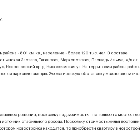
К.
айона - 8.01 км. кв., население - более 120 тыс. чел. В составе
стьянская Застава, Таганская, Марксистская, Площадь Ильича, ж/д ст.
ул, Новоспасский пр-д, Николоямская ул. На территории района работ
меются парковые скверы. Экологическую обстановку можно оценить к
авильное решение, поскольку недвижимость – не только то место, гд
й источник стабильного дохода. Поскольку стоимость жилья постоянн
 котором новостройка находится, то приобрести квартиру в новострой