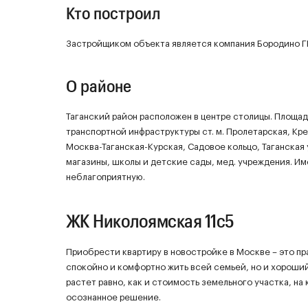
Кто построил
Застройщиком объекта является компания Бородино Г
О районе
Таганский район расположен в центре столицы. Площадь р
транспортной инфраструктуры ст. м. Пролетарская, Кре
Москва-Таганская-Курская, Садовое кольцо, Таганская 
магазины, школы и детские сады, мед. учреждения. И
неблагоприятную.
ЖК Николоямская 11с5
Приобрести квартиру в новостройке в Москве – это пр
спокойно и комфортно жить всей семьей, но и хороши
растет равно, как и стоимость земельного участка, на
осознанное решение.