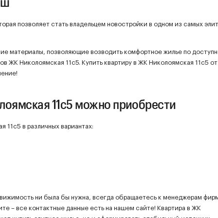
ош
торая позволяет стать владельцем новостройки в одном из самых эли
шие материалы, позволяющие возводить комфортное жилье по доступ
цов ЖК Николоямская 11с5. Купить квартиру в ЖК Николоямская 11с5 от
шение!
лоямская 11с5 можно приобрести
 11с5 в различных вариантах:
движимость ни была бы нужна, всегда обращаетесь к менеджерам фир
ите – все контактные данные есть на нашем сайте! Квартира в ЖК