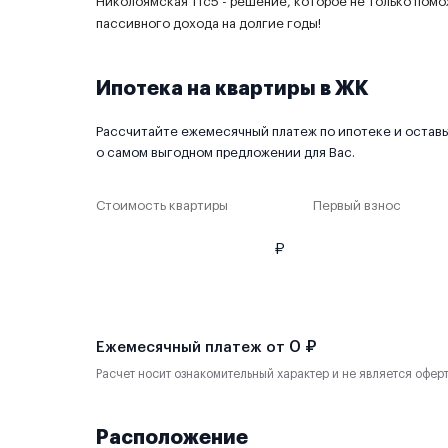
Николоямская 11с5 - решение, которое не только помо
пассивного дохода на долгие годы!
Ипотека на квартиры в ЖК
Рассчитайте ежемесячный платеж по ипотеке и оставьт
о самом выгодном предложении для Вас.
Стоимость квартиры
Первый взнос
₽
0 ₽
Ежемесячный платеж от
Расчет носит ознакомительный характер и не является офер
Расположение