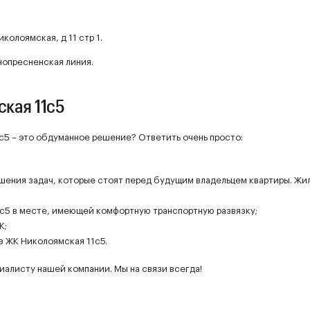
иколоямская, д 11 стр 1.
нопресненская линия.
кая 11с5
с5 – это обдуманное решение? Ответить очень просто:
решения задач, которые стоят перед будущим владельцем квартиры. Жи
с5 в месте, имеющей комфортную транспортную развязку;
К;
в ЖК Николоямская 11с5.
иалисту нашей компании. Мы на связи всегда!