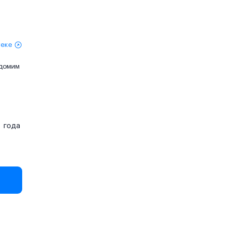
теке
едомим
года