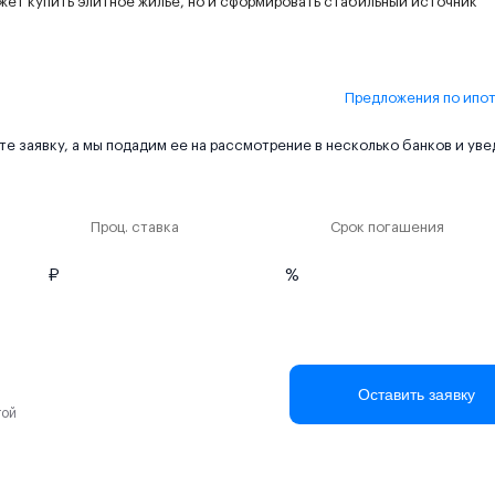
жет купить элитное жилье, но и сформировать стабильный источник
Предложения по ипо
е заявку, а мы подадим ее на рассмотрение в несколько банков и ув
Проц. ставка
Срок погашения
₽
%
Оставить заявку
той