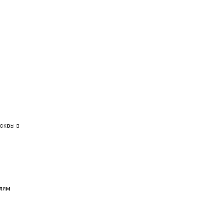
сквы в
елям