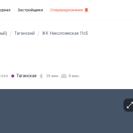
урнал
Застройщики
Спецпредложения
ый)
Таганский
ЖК Николоямская 11с5
стиций
ой отделкой
лки
сква
Таганская
25 мин.
8 мин.
нты с отделкой
нты