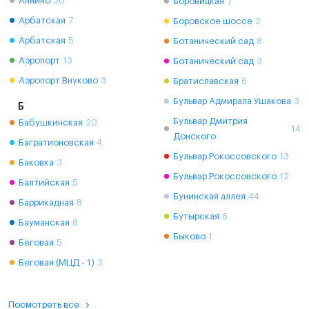
Аннино
30
Боровицкая
7
Арбатская
7
Боровское шоссе
2
Арбатская
5
Ботанический сад
8
Аэропорт
13
Ботанический сад
3
Аэропорт Внуково
3
Братиславская
6
Бульвар Адмирала Ушакова
3
Б
Бульвар Дмитрия
Бабушкинская
20
14
Донского
Багратионовская
4
Бульвар Рокоссовского
13
Баковка
3
Бульвар Рокоссовского
12
Балтийская
5
Бунинская аллея
44
Баррикадная
8
Бутырская
6
Бауманская
8
Быково
1
Беговая
5
Беговая (МЦД - 1)
3
Посмотреть все