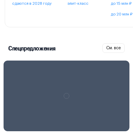
сдаются в 2028 году
элит-класс
до 15 млн ₽
до 20 млн ₽
Спецпредложения
См. все
Проектная декларация на
наш.дом.рф