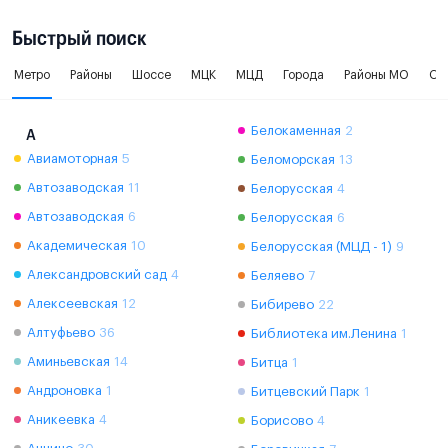
Быстрый поиск
Метро
Районы
Шоссе
МЦК
МЦД
Города
Районы МО
Ок
Белокаменная
2
А
Авиамоторная
5
Беломорская
13
Автозаводская
11
Белорусская
4
Автозаводская
6
Белорусская
6
Академическая
10
Белорусская (МЦД - 1)
9
Александровский сад
4
Беляево
7
Алексеевская
12
Бибирево
22
Алтуфьево
36
Библиотека им.Ленина
1
Аминьевская
14
Битца
1
Андроновка
1
Битцевский Парк
1
Аникеевка
4
Борисово
4