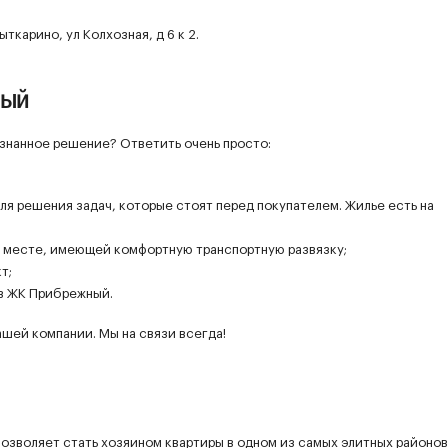
ткарино, ул Колхозная, д 6 к 2.
ный
ознанное решение? Ответить очень просто:
ля решения задач, которые стоят перед покупателем. Жилье есть на
 месте, имеющей комфортную транспортную развязку;
т;
 в ЖК Прибрежный.
шей компании. Мы на связи всегда!
озволяет стать хозяином квартиры в одном из самых элитных районов