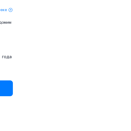
теке
едомим
года