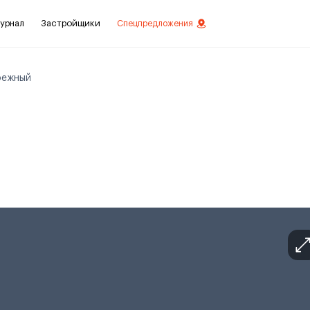
урнал
Застройщики
Спецпредложения
режный
стиций
ой отделкой
лки
нты с отделкой
нты