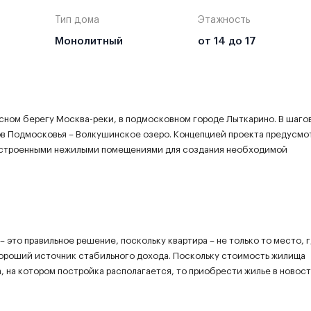
Тип дома
Этажность
Монолитный
от 14 до 17
ном берегу Москва-реки, в подмосковном городе Лыткарино. В шаго
в Подмосковья – Волкушинское озеро. Концепцией проекта предусмо
ристроенными нежилыми помещениями для создания необходимой
 это правильное решение, поскольку квартира – не только то место, 
хороший источник стабильного дохода. Поскольку стоимость жилища
а, на котором постройка располагается, то приобрести жилье в новос