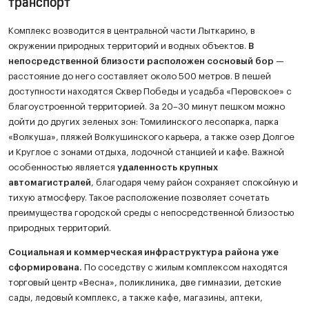
транспорт
Комплекс возводится в центральной части Лыткарино, в
окружении природных территорий и водных объектов.
В
непосредственной близости расположен сосновый бор
—
расстояние до него составляет около 500 метров. В пешей
доступности находятся Сквер Победы и усадьба «Перовское» с
благоустроенной территорией. За 20–30 минут пешком можно
дойти до других зеленых зон: Томилинского лесопарка, парка
«Волкуша», пляжей Волкушинского карьера, а также озер Долгое
и Круглое с зонами отдыха, лодочной станцией и кафе. Важной
особенностью является
удаленность крупных
автомагистралей
, благодаря чему район сохраняет спокойную и
тихую атмосферу. Такое расположение позволяет сочетать
преимущества городской среды с непосредственной близостью
природных территорий.
Социальная и коммерческая инфраструктура района уже
сформирована.
По соседству с жилым комплексом находятся
торговый центр «Весна», поликлиника, две гимназии, детские
сады, ледовый комплекс, а также кафе, магазины, аптеки,