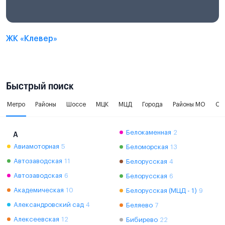
ЖК «Клевер»
Быстрый поиск
Метро
Районы
Шоссе
МЦК
МЦД
Города
Районы МО
Ок
Белокаменная
2
А
Авиамоторная
5
Беломорская
13
Автозаводская
11
Белорусская
4
Автозаводская
6
Белорусская
6
Академическая
10
Белорусская (МЦД - 1)
9
Александровский сад
4
Беляево
7
Алексеевская
12
Бибирево
22