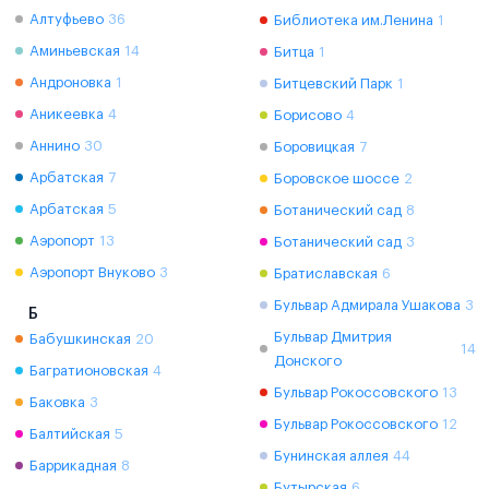
Алтуфьево
36
Библиотека им.Ленина
1
Аминьевская
14
Битца
1
Андроновка
1
Битцевский Парк
1
Аникеевка
4
Борисово
4
Аннино
30
Боровицкая
7
Арбатская
7
Боровское шоссе
2
Арбатская
5
Ботанический сад
8
Аэропорт
13
Ботанический сад
3
Аэропорт Внуково
3
Братиславская
6
Бульвар Адмирала Ушакова
3
Б
Бульвар Дмитрия
Бабушкинская
20
14
Донского
Багратионовская
4
Бульвар Рокоссовского
13
Баковка
3
Бульвар Рокоссовского
12
Балтийская
5
Бунинская аллея
44
Баррикадная
8
Бутырская
6