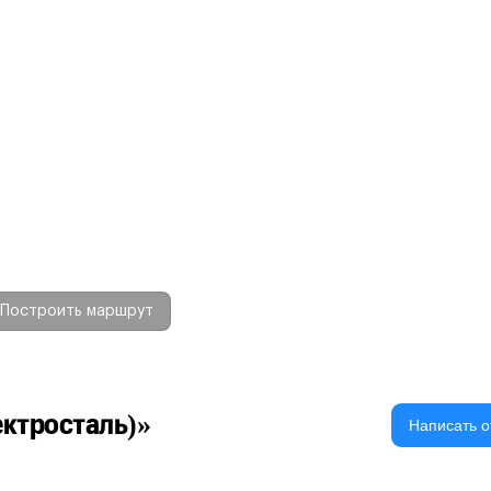
Построить маршрут
ектросталь)»
Написать о