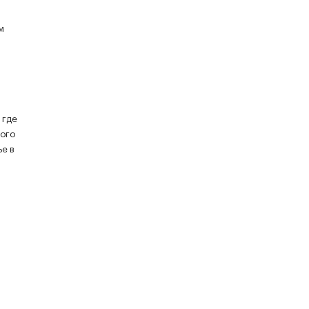
м
 где
мого
ье в