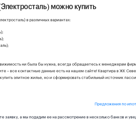
(Электросталь) можно купить
ектросталь) в различных вариантах:
);
);
аль);
движимость ни была бы нужна, всегда обращаетесь к менеджерам фир
ите – все контактные данные есть на нашем сайте! Квартира в ЖК Сев
 купить элитное жилье, но и сформировать стабильный источник пасс
Предложения по ипо
е заявку, а мы подадим ее на рассмотрение в несколько банков и ув