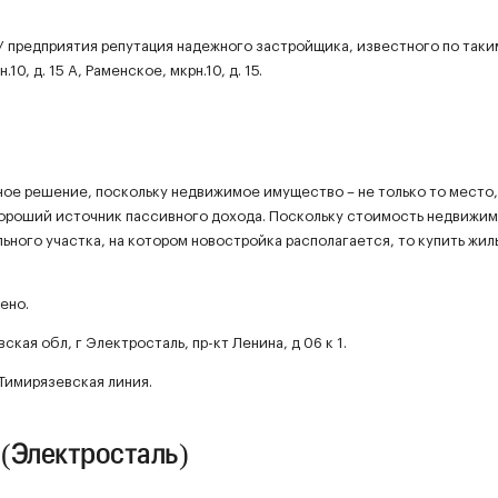
 предприятия репутация надежного застройщика, известного по таки
10, д. 15 А, Раменское, мкрн.10, д. 15.
ьное решение, поскольку недвижимое имущество – не только то место,
хороший источник пассивного дохода. Поскольку стоимость недвижи
ьного участка, на котором новостройка располагается, то купить жил
ено.
кая обл, г Электросталь, пр-кт Ленина, д 06 к 1.
Тимирязевская линия.
 (Электросталь)