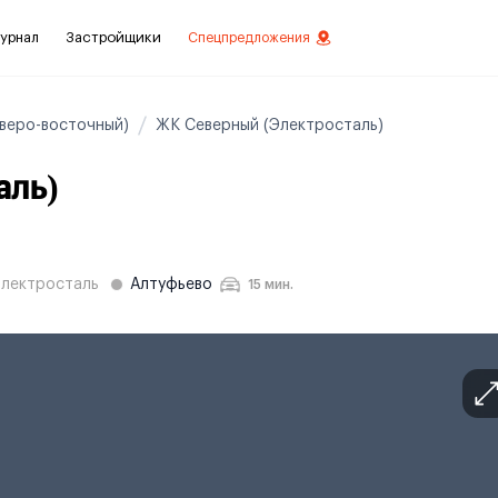
урнал
Застройщики
Спецпредложения
веро-восточный)
ЖК Северный (Электросталь)
аль)
стиций
ой отделкой
лки
лектросталь
Алтуфьево
15 мин.
нты с отделкой
нты