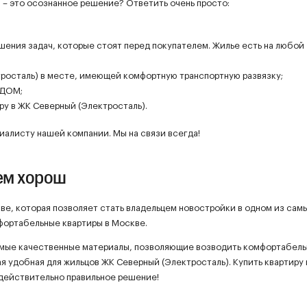
 – это осознанное решение? Ответить очень просто:
ешения задач, которые стоят перед покупателем. Жилье есть на любой
росталь) в месте, имеющей комфортную транспортную развязку;
 ДОМ;
ру в ЖК Северный (Электросталь).
иалисту нашей компании. Мы на связи всегда!
ем хорош
ве, которая позволяет стать владельцем новостройки в одном из сам
фортабельные квартиры в Москве.
амые качественные материалы, позволяющие возводить комфортабел
ая удобная для жильцов ЖК Северный (Электросталь). Купить квартиру
действительно правильное решение!