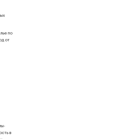
ных
лье по
од от
мы-
ость в