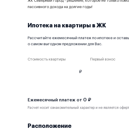
ЖК Северный город - решение, которое не только пом
пассивного дохода на долгие годы!
Ипотека на квартиры в ЖК
Рассчитайте ежемесячный платеж по ипотеке и оставьт
о самом выгодном предложении для Вас.
Стоимость квартиры
Первый взнос
₽
0 ₽
Ежемесячный платеж от
Расчет носит ознакомительный характер и не является офер
Расположение