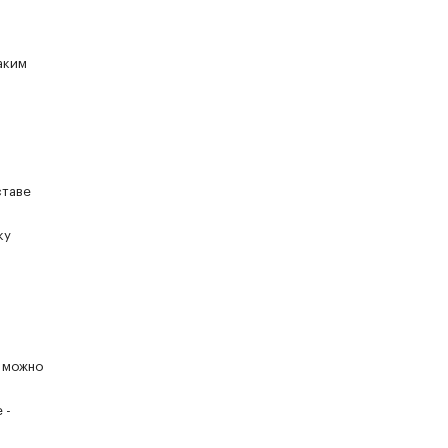
аким
ставе
ку
е можно
 -