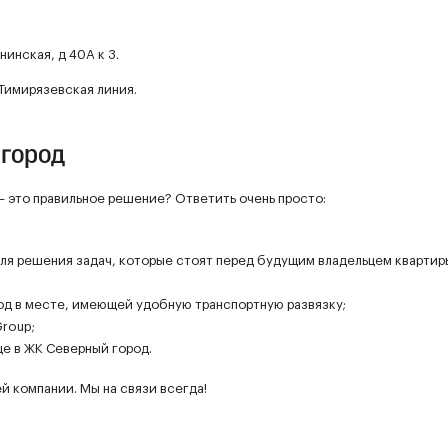
нинская, д 40А к 3.
Тимирязевская линия.
 город
– это правильное решение? Ответить очень просто:
для решения задач, которые стоят перед будущим владельцем квартир
д в месте, имеющей удобную транспортную развязку;
Group;
е в ЖК Северный город.
 компании. Мы на связи всегда!