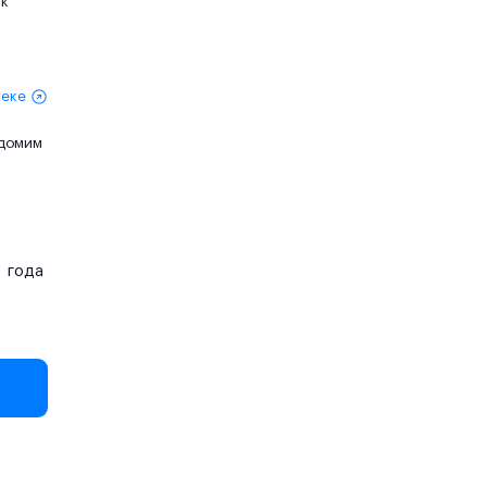
ик
теке
едомим
года