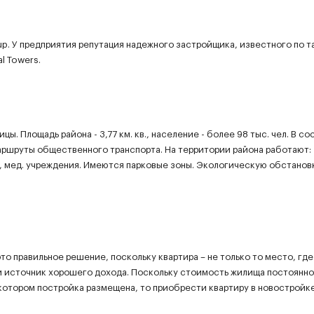
p. У предприятия репутация надежного застройщика, известного по т
l Towers.
. Площадь района - 3,77 км. кв., население - более 98 тыс. чел. В со
ршруты общественного транспорта. На территории района работают:
, мед. учреждения. Имеются парковые зоны. Экологическую обстанов
о правильное решение, поскольку квартира – не только то место, гд
й источник хорошего дохода. Поскольку стоимость жилища постоянно
 котором постройка размещена, то приобрести квартиру в новостройке