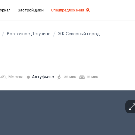
урнал
Застройщики
Спецпредложения
Восточное Дегунино
ЖК Северный город
стиций
ой отделкой
лки
ый)
,
Москва
Алтуфьево
35 мин.
15 мин.
нты с отделкой
нты