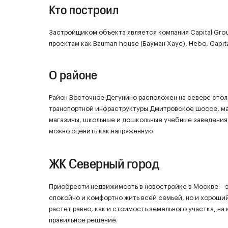
Кто построил
Застройщиком объекта является компания Capital Grou
проектам как Bauman house (Бауман Хаус), Небо, Capita
О районе
Район Восточное Дегунино расположен на севере столицы
транспортной инфраструктуры Дмитровское шоссе, ма
магазины, школьные и дошкольные учебные заведения
можно оценить как напряженную.
ЖК Северный город
Приобрести недвижимость в новостройке в Москве – эт
спокойно и комфортно жить всей семьей, но и хороши
растет равно, как и стоимость земельного участка, на
правильное решение.