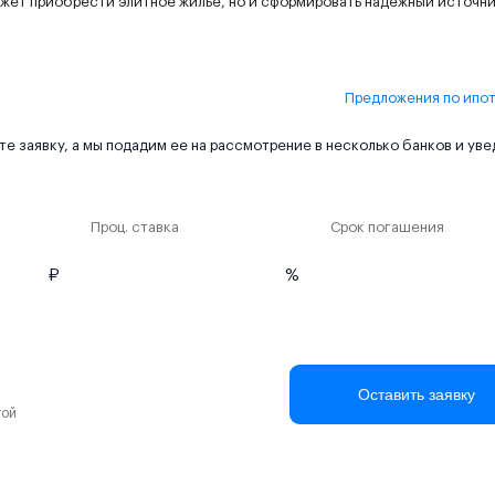
ожет приобрести элитное жилье, но и сформировать надежный источн
Предложения по ипо
е заявку, а мы подадим ее на рассмотрение в несколько банков и ув
Проц. ставка
Срок погашения
₽
%
Оставить заявку
той