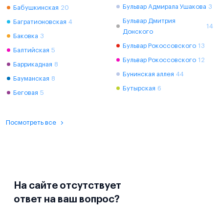
Бульвар Адмирала Ушакова
3
Бабушкинская
20
Бульвар Дмитрия
Багратионовская
4
14
Донского
Баковка
3
Бульвар Рокоссовского
13
Балтийская
5
Бульвар Рокоссовского
12
Баррикадная
8
Бунинская аллея
44
Бауманская
8
Бутырская
6
Беговая
5
Посмотреть все
На сайте отсутствует
ответ на ваш вопрос?