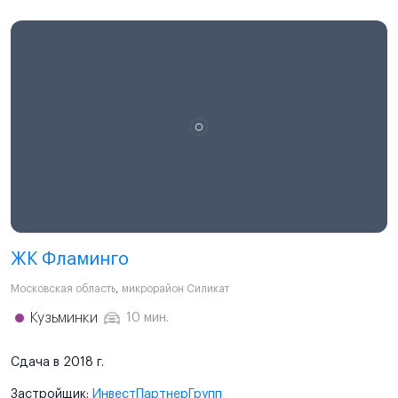
ЖК Фламинго
Московская область
,
микрорайон Силикат
Кузьминки
10 мин.
Сдача в 2018 г.
Застройщик:
ИнвестПартнерГрупп