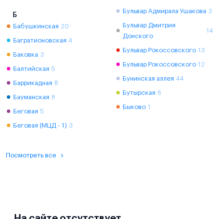
Бульвар Адмирала Ушакова
3
Б
Бульвар Дмитрия
Бабушкинская
20
14
Донского
Багратионовская
4
Бульвар Рокоссовского
13
Баковка
3
Бульвар Рокоссовского
12
Балтийская
5
Бунинская аллея
44
Баррикадная
8
Бутырская
6
Бауманская
8
Быково
1
Беговая
5
Беговая (МЦД - 1)
3
Посмотреть все
На сайте отсутствует