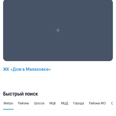
ЖК «Дом в Малаховке»
Быстрый поиск
Метро
Районы
Шоссе
МЦК
МЦД
Города
Районы МО
Ок