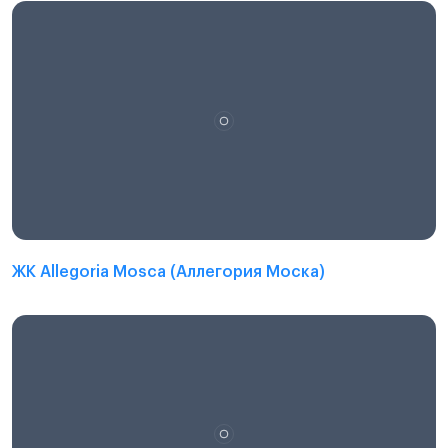
ЖК Allegoria Mosca (Аллегория Моска)