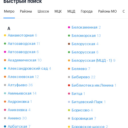
Быстрый поиск
Метро
Районы
Шоссе
МЦК
МЦД
Города
Районы МО
Ок
Белокаменная
2
А
Авиамоторная
6
Беломорская
13
Автозаводская
11
Белорусская
4
Автозаводская
6
Белорусская
6
Академическая
10
Белорусская (МЦД - 1)
9
Александровский сад
4
Беляево
7
Алексеевская
12
Бибирево
22
Алтуфьево
36
Библиотека им.Ленина
1
Аминьевская
14
Битца
1
Андроновка
1
Битцевский Парк
1
Аникеевка
4
Борисово
4
Аннино
30
Боровицкая
7
Арбатская
7
Боровское шоссе
2