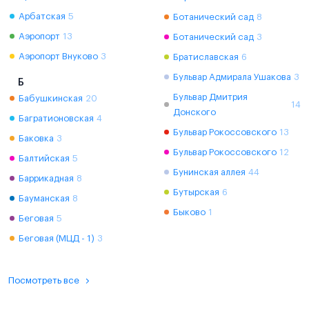
Арбатская
5
Ботанический сад
8
Аэропорт
13
Ботанический сад
3
Аэропорт Внуково
3
Братиславская
6
Бульвар Адмирала Ушакова
3
Б
Бульвар Дмитрия
Бабушкинская
20
14
Донского
Багратионовская
4
Бульвар Рокоссовского
13
Баковка
3
Бульвар Рокоссовского
12
Балтийская
5
Бунинская аллея
44
Баррикадная
8
Бутырская
6
Бауманская
8
Быково
1
Беговая
5
Беговая (МЦД - 1)
3
Посмотреть все