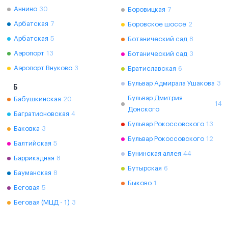
Аннино
30
Боровицкая
7
Арбатская
7
Боровское шоссе
2
Арбатская
5
Ботанический сад
8
Аэропорт
13
Ботанический сад
3
Аэропорт Внуково
3
Братиславская
6
Бульвар Адмирала Ушакова
3
Б
Бульвар Дмитрия
Бабушкинская
20
14
Донского
Багратионовская
4
Бульвар Рокоссовского
13
Баковка
3
Бульвар Рокоссовского
12
Балтийская
5
Бунинская аллея
44
Баррикадная
8
Бутырская
6
Бауманская
8
Быково
1
Беговая
5
Беговая (МЦД - 1)
3