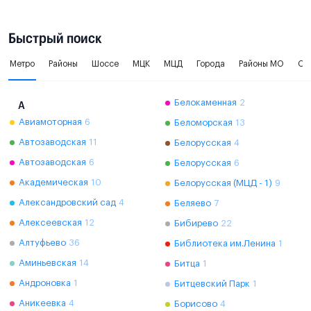
Быстрый поиск
Метро
Районы
Шоссе
МЦК
МЦД
Города
Районы МО
Ок
Белокаменная
2
А
Авиамоторная
6
Беломорская
13
Автозаводская
11
Белорусская
4
Автозаводская
6
Белорусская
6
Академическая
10
Белорусская (МЦД - 1)
9
Александровский сад
4
Беляево
7
Алексеевская
12
Бибирево
22
Алтуфьево
36
Библиотека им.Ленина
1
Аминьевская
14
Битца
1
Андроновка
1
Битцевский Парк
1
Аникеевка
4
Борисово
4