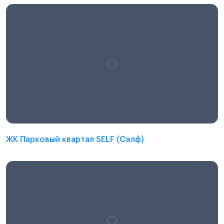
ЖК Парковый квартал SELF (Сэлф)