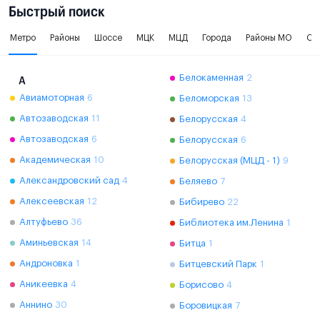
Быстрый поиск
Метро
Районы
Шоссе
МЦК
МЦД
Города
Районы МО
Ок
Белокаменная
2
А
Авиамоторная
6
Беломорская
13
Автозаводская
11
Белорусская
4
Автозаводская
6
Белорусская
6
Академическая
10
Белорусская (МЦД - 1)
9
Александровский сад
4
Беляево
7
Алексеевская
12
Бибирево
22
Алтуфьево
36
Библиотека им.Ленина
1
Аминьевская
14
Битца
1
Андроновка
1
Битцевский Парк
1
Аникеевка
4
Борисово
4
Аннино
30
Боровицкая
7