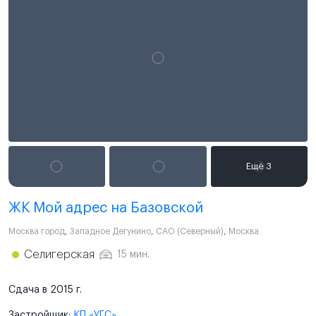
ЖК Мой​ адрес на Базовской
Москва город
,
Западное Дегунино
,
САО (Северный)
,
Москва
Селигерская
15 мин.
Сдача в 2015 г.
Застройщик:
КП «УГС»