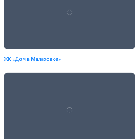
ЖК «Дом в Малаховке»