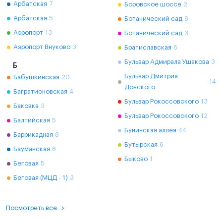
Арбатская
7
Боровское шоссе
2
Арбатская
5
Ботанический сад
8
Аэропорт
13
Ботанический сад
3
Аэропорт Внуково
3
Братиславская
6
Бульвар Адмирала Ушакова
3
Б
Бульвар Дмитрия
Бабушкинская
20
14
Донского
Багратионовская
4
Бульвар Рокоссовского
13
Баковка
3
Бульвар Рокоссовского
12
Балтийская
5
Бунинская аллея
44
Баррикадная
8
Бутырская
6
Бауманская
8
Быково
1
Беговая
5
Беговая (МЦД - 1)
3
Посмотреть все