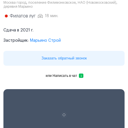
Москва город
,
поселение Филимонковское
,
НАО (Новомосковский)
,
деревня Марьино
Филатов луг
18 мин.
Сдача в 2021 г.
Застройщик:
Марьино Строй
Заказать обратный звонок
или
Написать в чат