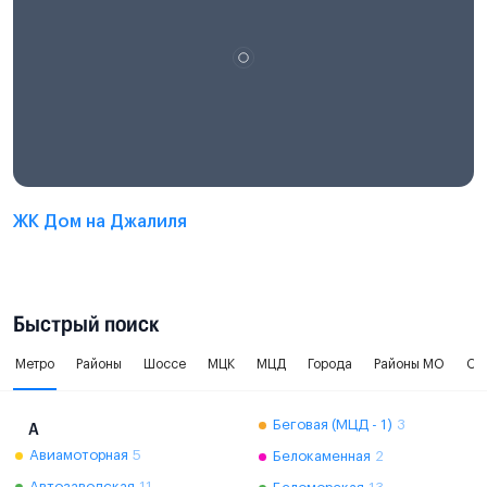
ЖК Дом на Джалиля
Быстрый поиск
Метро
Районы
Шоссе
МЦК
МЦД
Города
Районы МО
Ок
Беговая (МЦД - 1)
3
А
Авиамоторная
5
Белокаменная
2
Автозаводская
11