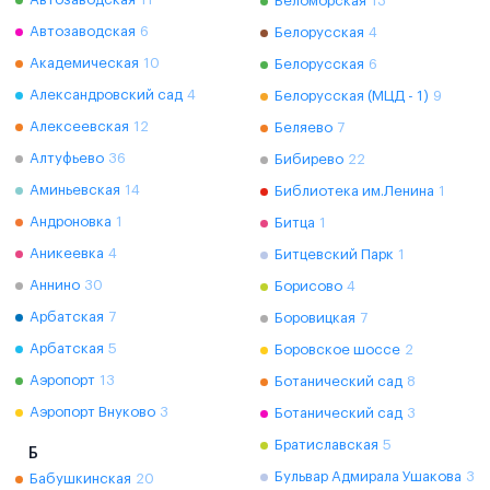
Беломорская
13
Автозаводская
6
Белорусская
4
Академическая
10
Белорусская
6
Александровский сад
4
Белорусская (МЦД - 1)
9
Алексеевская
12
Беляево
7
Алтуфьево
36
Бибирево
22
Аминьевская
14
Библиотека им.Ленина
1
Андроновка
1
Битца
1
Аникеевка
4
Битцевский Парк
1
Аннино
30
Борисово
4
Арбатская
7
Боровицкая
7
Арбатская
5
Боровское шоссе
2
Аэропорт
13
Ботанический сад
8
Аэропорт Внуково
3
Ботанический сад
3
Братиславская
5
Б
Бульвар Адмирала Ушакова
3
Бабушкинская
20