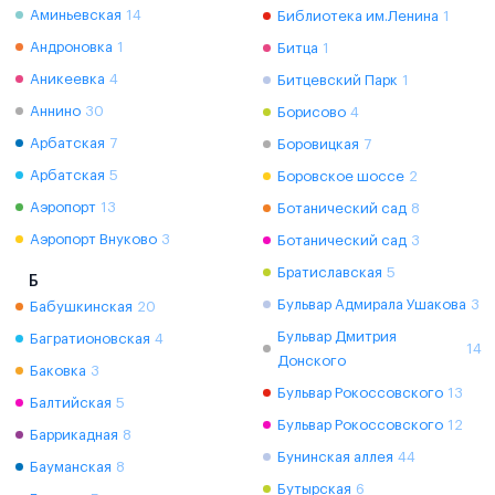
Аминьевская
14
Библиотека им.Ленина
1
Андроновка
1
Битца
1
Аникеевка
4
Битцевский Парк
1
Аннино
30
Борисово
4
Арбатская
7
Боровицкая
7
Арбатская
5
Боровское шоссе
2
Аэропорт
13
Ботанический сад
8
Аэропорт Внуково
3
Ботанический сад
3
Братиславская
5
Б
Бульвар Адмирала Ушакова
3
Бабушкинская
20
Бульвар Дмитрия
Багратионовская
4
14
Донского
Баковка
3
Бульвар Рокоссовского
13
Балтийская
5
Бульвар Рокоссовского
12
Баррикадная
8
Бунинская аллея
44
Бауманская
8
Бутырская
6