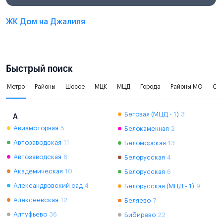
ЖК Дом на Джалиля
Быстрый поиск
Метро
Районы
Шоссе
МЦК
МЦД
Города
Районы МО
Ок
Беговая (МЦД - 1)
3
А
Авиамоторная
5
Белокаменная
2
Автозаводская
11
Беломорская
13
Автозаводская
6
Белорусская
4
Академическая
10
Белорусская
6
Александровский сад
4
Белорусская (МЦД - 1)
9
Алексеевская
12
Беляево
7
Алтуфьево
36
Бибирево
22