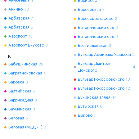
Аникеевка
4
Борисово
4
Аннино
30
Боровицкая
7
Арбатская
7
Боровское шоссе
2
Арбатская
5
Ботанический сад
8
Аэропорт
13
Ботанический сад
3
Аэропорт Внуково
3
Братиславская
6
Бульвар Адмирала Ушакова
3
Б
Бульвар Дмитрия
Бабушкинская
20
14
Донского
Багратионовская
4
Бульвар Рокоссовского
13
Баковка
3
Бульвар Рокоссовского
12
Балтийская
5
Бунинская аллея
44
Баррикадная
8
Бутырская
6
Бауманская
8
Быково
1
Беговая
5
Беговая (МЦД - 1)
3