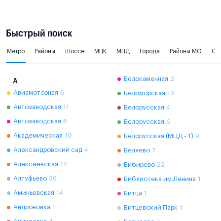
Быстрый поиск
Метро
Районы
Шоссе
МЦК
МЦД
Города
Районы МО
Ок
Белокаменная
2
А
Авиамоторная
6
Беломорская
13
Автозаводская
11
Белорусская
4
Автозаводская
6
Белорусская
6
Академическая
10
Белорусская (МЦД - 1)
9
Александровский сад
4
Беляево
7
Алексеевская
12
Бибирево
22
Алтуфьево
36
Библиотека им.Ленина
1
Аминьевская
14
Битца
1
Андроновка
1
Битцевский Парк
1