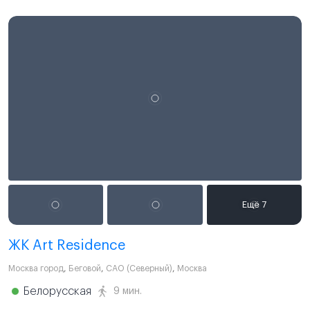
ЖК Art Residence
Москва город
,
Беговой
,
САО (Северный)
,
Москва
Белорусская
9 мин.