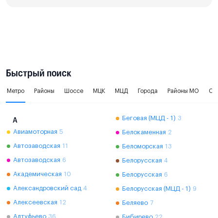
Быстрый поиск
Метро
Районы
Шоссе
МЦК
МЦД
Города
Районы МО
Ок
Беговая (МЦД - 1)
3
А
Авиамоторная
5
Белокаменная
2
Автозаводская
11
Беломорская
13
Автозаводская
6
Белорусская
4
Академическая
10
Белорусская
6
Александровский сад
4
Белорусская (МЦД - 1)
9
Алексеевская
12
Беляево
7
Алтуфьево
36
Бибирево
22