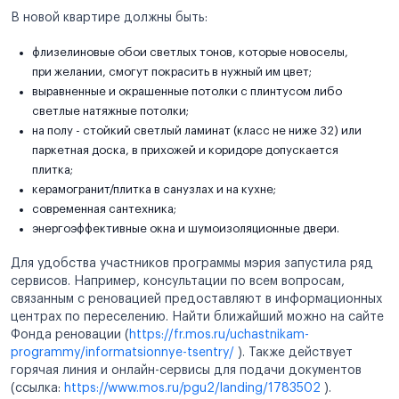
В новой квартире должны быть:
флизелиновые обои светлых тонов, которые новоселы,
при желании, смогут покрасить в нужный им цвет;
выравненные и окрашенные потолки с плинтусом либо
светлые натяжные потолки;
на полу - стойкий светлый ламинат (класс не ниже 32) или
паркетная доска, в прихожей и коридоре допускается
плитка;
керамогранит/плитка в санузлах и на кухне;
современная сантехника;
энергоэффективные окна и шумоизоляционные двери.
Для удобства участников программы мэрия запустила ряд
сервисов. Например, консультации по всем вопросам,
связанным с реновацией предоставляют в информационных
центрах по переселению. Найти ближайший можно на сайте
Фонда реновации (
https://fr.mos.ru/uchastnikam-
programmy/informatsionnye-tsentry/
). Также действует
горячая линия и онлайн-сервисы для подачи документов
(ссылка:
https://www.mos.ru/pgu2/landing/1783502
).