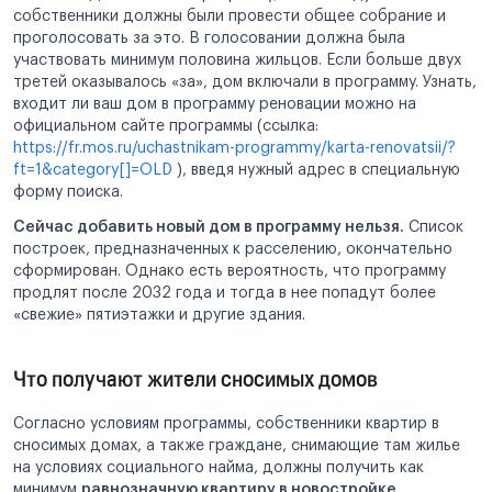
собственники должны были провести общее собрание и
проголосовать за это. В голосовании должна была
участвовать минимум половина жильцов. Если больше двух
третей оказывалось «за», дом включали в программу. Узнать,
входит ли ваш дом в программу реновации можно на
официальном сайте программы (ссылка:
https://fr.mos.ru/uchastnikam-programmy/karta-renovatsii/?
ft=1&category[]=OLD
), введя нужный адрес в специальную
форму поиска.
Сейчас добавить новый дом в программу нельзя.
Список
построек, предназначенных к расселению, окончательно
сформирован. Однако есть вероятность, что программу
продлят после 2032 года и тогда в нее попадут более
«свежие» пятиэтажки и другие здания.
Что получают жители сносимых домов
Согласно условиям программы, собственники квартир в
сносимых домах, а также граждане, снимающие там жилье
на условиях социального найма, должны получить как
минимум
равнозначную квартиру в новостройке.