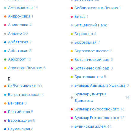
Аминьевская
14
Библиотека им.Ленина
1
Андроновка
1
Битца
1
Аникеевка
4
Битцевский Парк
1
Аннино
30
Борисово
4
Арбатская
7
Боровицкая
7
Арбатская
5
Боровское шоссе
2
Аэропорт
13
Ботанический сад
8
Аэропорт Внуково
3
Ботанический сад
3
Братиславская
5
Б
Бульвар Адмирала Ушакова
3
Бабушкинская
20
Бульвар Дмитрия
Багратионовская
4
14
Донского
Баковка
3
Бульвар Рокоссовского
13
Балтийская
5
Бульвар Рокоссовского
12
Баррикадная
8
Бунинская аллея
44
Бауманская
8