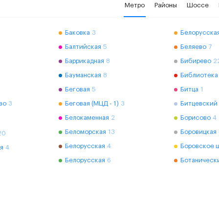
Метро
Районы
Шоссе
Баковка
3
Белорусская
Балтийская
5
Беляево
7
Баррикадная
8
Бибирево
2
Бауманская
8
Библиотека
Беговая
5
Битца
1
во
3
Беговая (МЦД - 1)
3
Битцевский
Белокаменная
2
Борисово
4
Беломорская
13
Боровицкая
20
Белорусская
4
Боровское 
я
4
Белорусская
6
Ботаническ