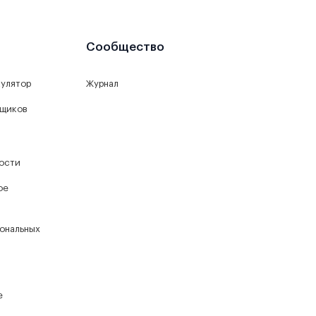
Сообщество
кулятор
Журнал
йщиков
ости
ое
ональных
е