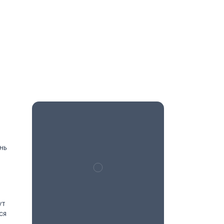
нь
ут
ся