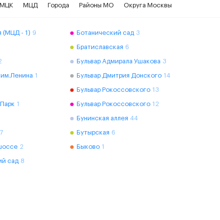
МЦК
МЦД
Города
Районы МО
Округа Москвы
 (МЦД - 1)
9
Ботанический сад
3
Братиславская
6
2
Бульвар Адмирала Ушакова
3
 им.Ленина
1
Бульвар Дмитрия Донского
14
Бульвар Рокоссовского
13
 Парк
1
Бульвар Рокоссовского
12
Бунинская аллея
44
7
Бутырская
6
шоссе
2
Быково
1
ий сад
8