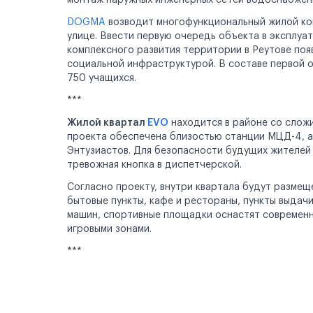
монтаж наружных инженерных сетей водоснабжени
DOGMA
возводит многофункциональный жилой к
улице. Ввести первую очередь объекта в эксплуат
Реклама на сайте
комплексного развития территории в Реутове поя
социальной инфраструктурой. В составе первой о
750 учащихся.
***
Жилой квартал
EVO
находится в районе со слож
проекта обеспечена близостью станции МЦД-4, а
Энтузиастов. Для безопасности будущих жителе
тревожная кнопка в диспетчерской.
Согласно проекту, внутри квартала будут разме
бытовые пункты, кафе и рестораны, пункты выдач
машин, спортивные площадки оснастят современ
игровыми зонами.
***