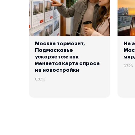
Москва тормозит,
На 
Подмосковье
Мос
ускоряется: как
млр
меняется карта спроса
07.23
на новостройки
08.03