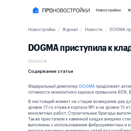
Новостройки
Ж
Новостройки
Журнал
Новости
DOGMA при
Новостройки Москвы и области
Полезное
DOGMA приступила к клад
Новостройки в Москве
Для инве
Новостройки в Новой Москве
С чистов
2024.03.14
Новостройки в Подмосковье
Без отде
Содержание статьи
Рядом с МЦК
Апартаме
Федеральный девелопер
DOGMA
продолжает актив
готовности монолитного каркаса превысила 60%. В
Рядом с метро
Апартаме
В настоящий момент на стадии возведения два д
На карте
уровне 17-го этажа в корпусе №1 и на уровне 13 
монолитных работ. Строительные бригады выполн
Также приступили к каменной кладке внешних сте
3-8 млн ₽
8-14 млн ₽
от 14 млн ₽
выполнены с использованием фиброцементных и ке