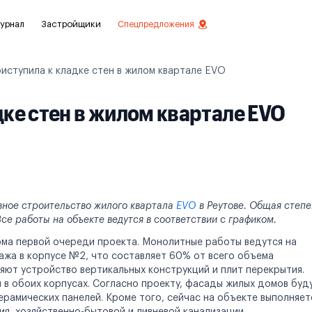
урнал
Застройщики
Спецпредложения
ступила к кладке стен в жилом квартале EVO
ке стен в жилом квартале EVO
стиций
ой отделкой
лки
нты с отделкой
ное строительство жилого квартала
EVO
в Реутове. Общая степе
се работы на объекте ведутся в соответствии с графиком.
нты
ома первой очереди проекта. Монолитные работы ведутся на
этажа в корпусе №2, что составляет 60% от всего объема
яют устройство вертикальных конструкций и плит перекрытия.
н в обоих корпусах. Согласно проекту, фасады жилых домов буд
рамических панелей. Кроме того, сейчас на объекте выполняет