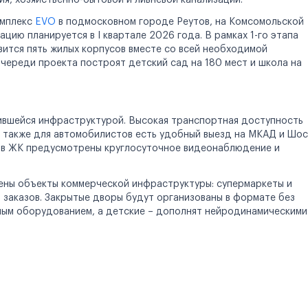
я, хозяйственно-бытовой и ливневой канализации.
омплекс
EVO
в подмосковном городе Реутов, на Комсомольской
ацию планируется в I квартале 2026 года. В рамках 1-го этапа
вится пять жилых корпусов вместе со всей необходимой
череди проекта построят детский сад на 180 мест и школа на
ившейся инфраструктурой. Высокая транспортная доступность
 также для автомобилистов есть удобный выезд на МКАД и Шо
й в ЖК предусмотрены круглосуточное видеонаблюдение и
щены объекты коммерческой инфраструктуры: супермаркеты и
и заказов. Закрытые дворы будут организованы в формате без
ным оборудованием, а детские – дополнят нейродинамическими