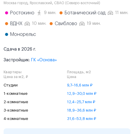
Москва город
,
Ярославский
,
СВАО (Северо-восточный)
Ростокино
Ботанический сад
9 мин.
11 мин.
ВДНХ
Свиблово
10 мин.
19 мин.
Монорельс
Сдача в 2026 г.
Застройщик:
ГК «Основа»
Квартиры
Площадь, м2
Цена за м2, ₽
Цена
Студии
9,7–16,6 млн ₽
1-комнатные
12,9–30,0 млн ₽
2-комнатные
12,4–25,7 млн ₽
3-комнатные
18,9–36,6 млн ₽
4-комнатные
31,6–53,8 млн ₽