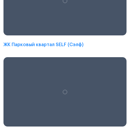
ЖК Парковый квартал SELF (Сэлф)