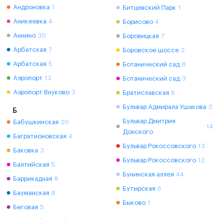
Андроновка
1
Битцевский Парк
1
Аникеевка
4
Борисово
4
Аннино
30
Боровицкая
7
Арбатская
7
Боровское шоссе
2
Арбатская
5
Ботанический сад
8
Аэропорт
13
Ботанический сад
3
Аэропорт Внуково
3
Братиславская
6
Бульвар Адмирала Ушакова
3
Б
Бульвар Дмитрия
Бабушкинская
20
14
Донского
Багратионовская
4
Бульвар Рокоссовского
13
Баковка
3
Бульвар Рокоссовского
12
Балтийская
5
Бунинская аллея
44
Баррикадная
8
Бутырская
6
Бауманская
8
Быково
1
Беговая
5