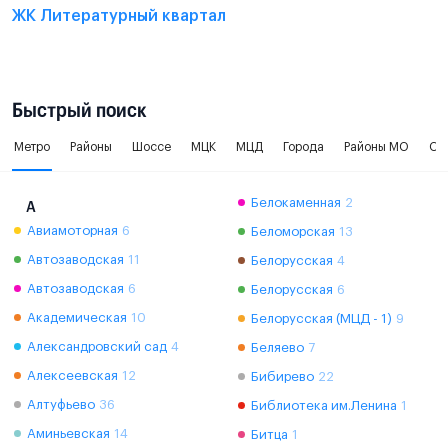
ЖК Литературный квартал
Быстрый поиск
Метро
Районы
Шоссе
МЦК
МЦД
Города
Районы МО
Ок
Белокаменная
2
А
Авиамоторная
6
Беломорская
13
Автозаводская
11
Белорусская
4
Автозаводская
6
Белорусская
6
Академическая
10
Белорусская (МЦД - 1)
9
Александровский сад
4
Беляево
7
Алексеевская
12
Бибирево
22
Алтуфьево
36
Библиотека им.Ленина
1
Аминьевская
14
Битца
1