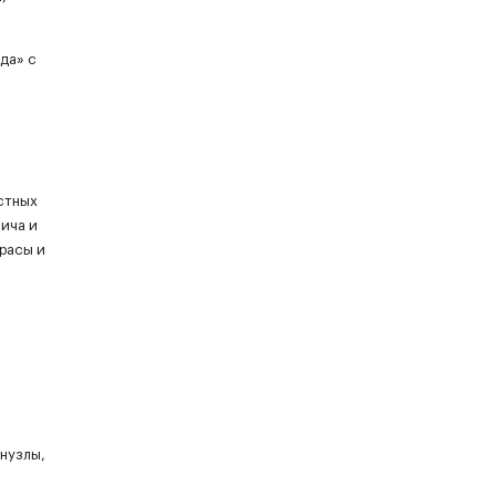
да» с
стных
ича и
расы и
нузлы,