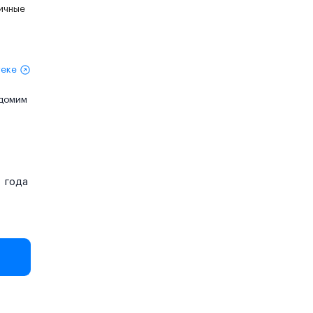
личные
теке
едомим
года