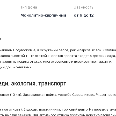
Тип дома
Этажность
Монолитно-кирпичный
от 9 до 12
»
айшем Подмосковье, в окружении лесов, рек и парковых зон. Компле
асса высотой 11–12 этажей. В состав проекта входят 4 детских сада,
агазины на первых этажах, многоуровневые и плоскостные паркинги.
ий до 3-комнатных.
ди, экология, транспорт
парк (10 км), Захарьинская пойма, усадьба Середниково. Рядом прот
 уже открыт), 2 школы, поликлиника, торговый центр. На первых этаж
ты выдачи заказов. Для активного отдыха доступны воркаут-площадки