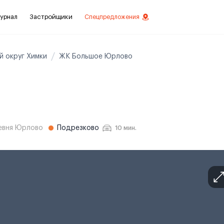
урнал
Застройщики
Спецпредложения
й округ Химки
ЖК Большое Юрлово
стиций
ой отделкой
лки
евня Юрлово
Подрезково
10 мин.
нты с отделкой
нты