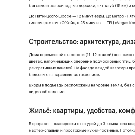
беговые и велосипедные дорожки, яхт-клуб (15 км) и ко
До Пятницкого шоссе — 12 минут езды. До метро «Пятн
гипермаркетом «О’Кей», в 25 минутах — ТРЦ «Vegas Кр
Строительство: архитектура, диз
Дома переменной этажности (11–12 этажей) позволяют
цветах, напоминающих оперение подмосковных птиц: б
декоративных панелей. На фасаде каждой квартиры п
балконы с панорамным остеклением.
Входы в подъезды расположены на уровне земли, без 
видеонаблюдение.
Жильё: квартиры, удобства, комф
В продаже — планировки от студий до 3-комнатных кв
мастер-спальни и просторные кухни-гостиные. Потолк