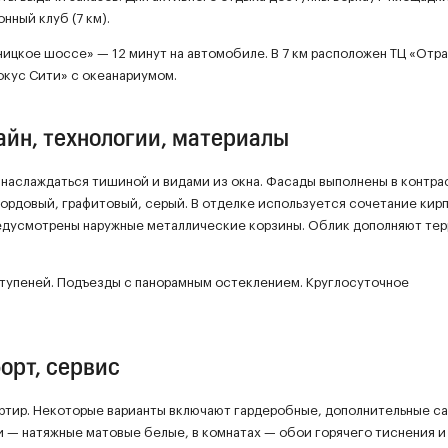
нный клуб (7 км).
ицкое шоссе» — 12 минут на автомобиле. В 7 км расположен ТЦ «Отра
окус Сити» с океанариумом.
айн, технологии, материалы
 наслаждаться тишиной и видами из окна. Фасады выполнены в контра
ордовый, графитовый, серый. В отделке используется сочетание кирп
редусмотрены наружные металлические корзины. Облик дополняют тер
ступеней. Подъезды с панорамным остеклением. Круглосуточное
орт, сервис
артир. Некоторые варианты включают гардеробные, дополнительные са
и — натяжные матовые белые, в комнатах — обои горячего тиснения и