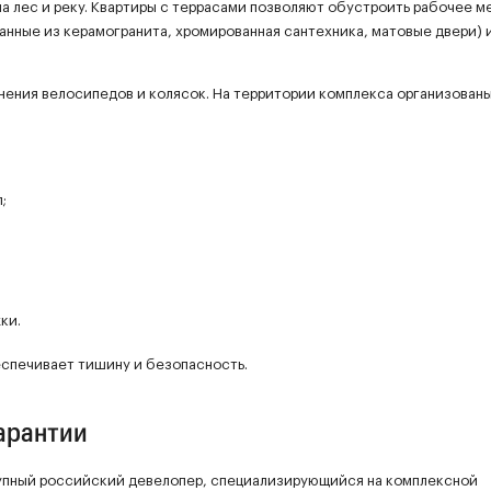
на лес и реку. Квартиры с террасами позволяют обустроить рабочее м
ванные из керамогранита, хромированная сантехника, матовые двери) 
ения велосипедов и колясок. На территории комплекса организован
;
ки.
еспечивает тишину и безопасность.
гарантии
упный российский девелопер, специализирующийся на комплексной